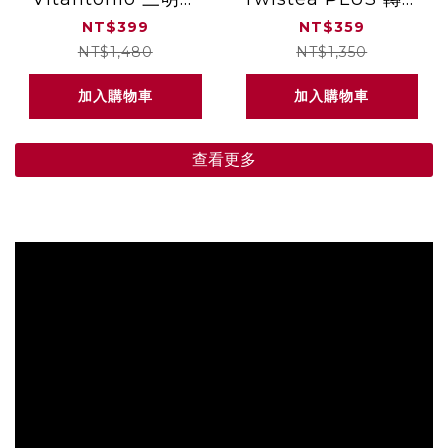
機 橫紋烤盤 PVHS-
泡茶瓶 迷霧粉 VTW-
NT$399
NT$359
10B-HT
30B-DP
NT$1,480
NT$1,350
加入購物車
加入購物車
查看更多