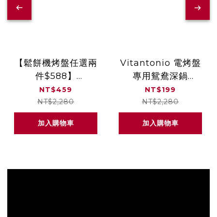
【鬆餅機烤盤任選兩
Vitantonio 電烤盤
件$588】
專用鴛鴦深鍋
Vitantonio 鬆餅機
PVHP-10B-HP【可
NT$459
NT$199
帕里尼烤盤 PVWH-
同時享用兩種料理】
NT$2,280
NT$2,280
10-PN
加入購物車
加入購物車