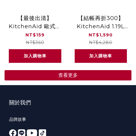
【最後出清】
【結帳再折300】
KitchenAid 歐式削
KitchenAid 1.19L
皮刀 尊爵黑 經典紅
5Cup食物調理機 絲
NT$159
NT$1,590
絨藍 3KFC0516T
NT$360
NT$4,280
加入購物車
加入購物車
查看更多
關於我們
品牌故事