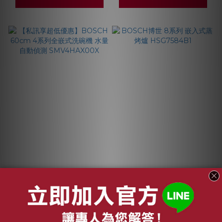
【私訊享超低優惠】
BOSCH博世 8系列 嵌
BOSCH 60cm 4系列
入式蒸烤爐
全嵌式洗碗機 水量自
HSG7584B1
NT$42,500
NT$142,000
動偵測
NT$47,800
NT$152,000