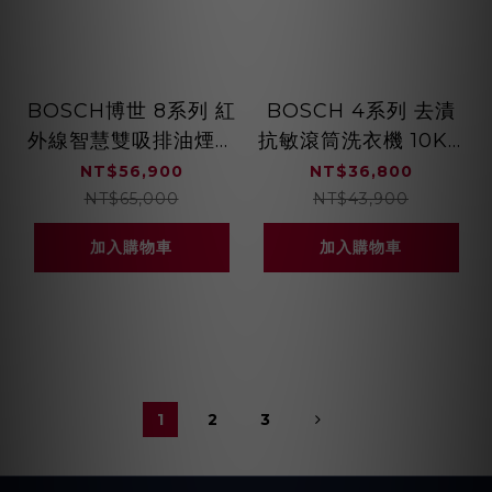
BOSCH博世 8系列 紅
BOSCH 4系列 去漬
外線智慧雙吸排油煙機
抗敏滾筒洗衣機 10KG
90cm 星雲灰
220V WGA15200TC
NT$56,900
NT$36,800
DXB72P97AW
NT$65,000
NT$43,900
加入購物車
加入購物車
1
2
3