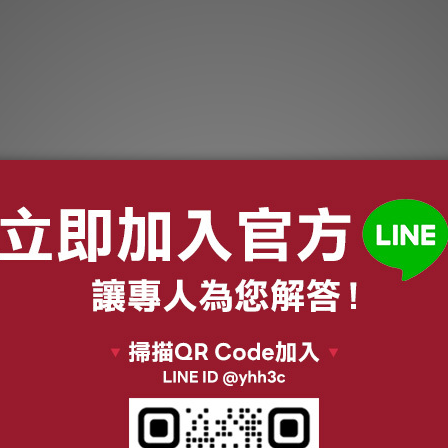
另享優惠】
【私訊享超低折扣】
60cm 8系列
BOSCH 60cm 8系列
碗機 沸石烘乾
全嵌式洗碗機 沸石烘乾
72,900
NT$84,500
MS8ZCI00X
靜音洗程
85,000
NT$99,000
SMV8ZCX00X