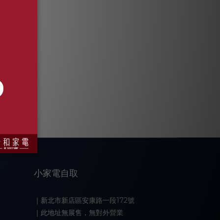
小家電自取
｜新北市新店區安康路一段172號
｜此地址無展售，無對外營業