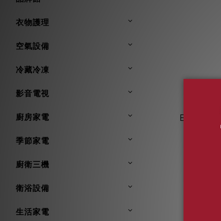
衣物護理
空氣設備
冷藏冷凍
影音電視
【私訊
廚房家電
BOSCH 
獨立式洗
NT$
季節家電
8段洗程 S
NT$
廚衛三機
衛浴設備
生活家電