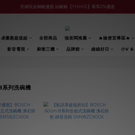
官網現金轉帳優惠 結帳輸【YHH02】再享2%優惠
買多件家電找強老闆，比百貨公司更划算 >>
買多件家電找強老闆，比百貨公司更划算 >>
💰優惠超值組
全部商品
強老闆推薦
🔥撿便宜專區🔥
影音電視
廚衛三機
品牌館
綠綠好日
小V &
8系列洗碗機