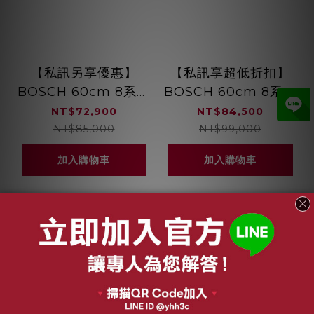
【私訊另享優惠】
【私訊享超低折扣】
BOSCH 60cm 8系列
BOSCH 60cm 8系列
獨立式洗碗機 沸石烘
全嵌式洗碗機 沸石烘
NT$72,900
NT$84,500
乾 8段洗程
乾 靜音洗程
NT$85,000
NT$99,000
SMS8ZCI00X
SMV8ZCX00X
加入購物車
加入購物車
關於我們
品牌故事