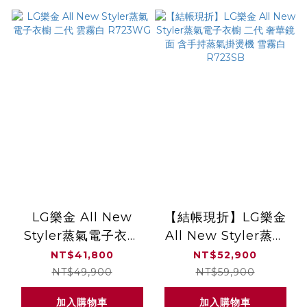
LG樂金 All New
【結帳現折】LG樂金
Styler蒸氣電子衣櫥
All New Styler蒸氣
二代 雲霧白
電子衣櫥 二代 奢華鏡
NT$41,800
NT$52,900
R723WG
面 含手持蒸氣掛燙機
NT$49,900
NT$59,900
雪霧白 R723SB
加入購物車
加入購物車