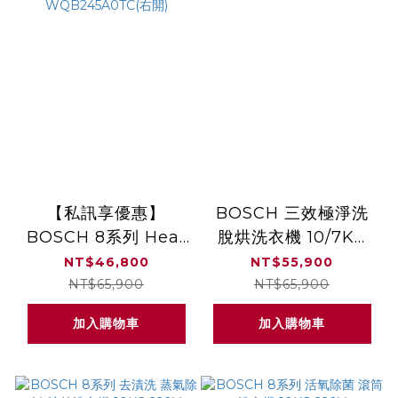
【私訊享優惠】
BOSCH 三效極淨洗
BOSCH 8系列 Heat
脫烘洗衣機 10/7KG
Pump 熱泵式乾衣機
220V 贈原廠底座
NT$46,800
NT$55,900
9KG 220V 含毛料衣
WNC554A0TC+WMZ
NT$65,900
NT$65,900
物烘衣架
加入購物車
加入購物車
WQB245A0TC(右
開)