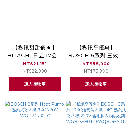
【私訊甜甜價★】
【私訊享優惠】
HITACHI 日立 17公斤
BOSCH 6系列 三效極
溫水直立式洗衣機
淨洗脫烘洗衣機
NT$21,151
NT$58,000
SF170ZHV
12/8KG 220V
NT$22,990
NT$75,900
WSD274A0TC
加入購物車
加入購物車