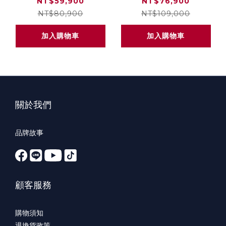
13公斤 乾衣10公斤 尊
AI智控洗乾衣機 (蒸洗
NT$59,900
NT$76,900
爵黑 WD-S1310B
脫19公斤｜乾衣16公
NT$80,900
NT$109,000
斤) 尊爵黑 WD-
加入購物車
加入購物車
S1916B
關於我們
品牌故事
顧客服務
購物須知
退換貨政策