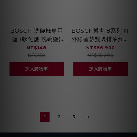
BOSCH 洗碗機專用
BOSCH博世 8系列 紅
鹽 (軟化鹽 洗碗鹽)
外線智慧雙吸排油煙機
1kg
90cm 星雲灰
NT$148
NT$56,900
DXB72P97AW
NT$150
NT$65,000
加入購物車
加入購物車
1
2
3