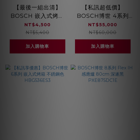
【最後一組出清】
【私訊超低價】
BOSCH 嵌入式烤箱
BOSCH博世 4系列
兩層滑軌架
精巧型嵌入式蒸烤爐
NT$4,500
NT$55,000
HEZ638200
CSA589BS0N
NT$5,400
NT$60,000
加入購物車
加入購物車