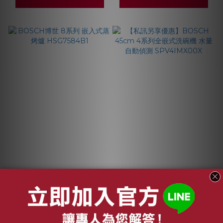
BOSCH博世 8系列 嵌
【私訊另享優惠】
入式蒸烤爐
BOSCH 45cm 4系列
HSG7584B1
全嵌式洗碗機 水量自
NT$142,000
NT$48,900
動偵測 SPV4IMX00X
NT$152,000
NT$50,800