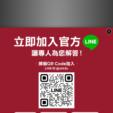
【結帳現折】瑞典
【結帳現折】瑞典
ASKO 14人份 獨立式
ASKO 14人份 獨立式
洗碗機 白色
洗碗機 不鏽鋼色
NT$88,000
NT$89,900
DFS345IK.W.TW
DFS345IK.S.TW
NT$105,600
NT$92,000
加入購物車
加入購物車