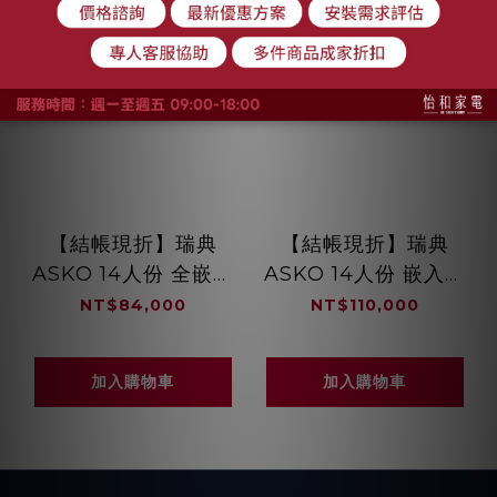
【結帳現折】瑞典
【結帳現折】瑞典
ASKO 14人份 全嵌式
ASKO 14人份 嵌入式
洗碗機 DFI544D.TW
洗碗機 白色
NT$84,000
NT$110,000
DBI746MIQ.W.TW
加入購物車
加入購物車