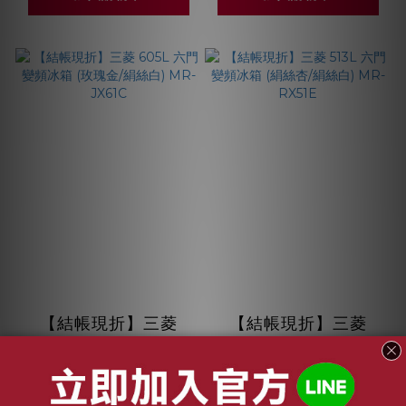
【結帳現折】三菱
【結帳現折】三菱
605L 六門變頻冰箱
513L 六門變頻冰箱
(玫瑰金/絹絲白) MR-
(絹絲杏/絹絲白) MR-
NT$67,300 ~
NT$52,700 ~
NT$68,300
NT$53,700
JX61C
RX51E