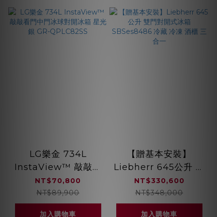
LG樂金 734L
【贈基本安裝】
InstaView™ 敲敲看
Liebherr 645公升 雙
門中門冰球對開冰箱
門對開式冰箱
NT$70,800
NT$330,600
星光銀 GR-
SBSes8486 冷藏 冷
NT$89,900
NT$348,000
QPLC82SS
凍 酒櫃 三合一
加入購物車
加入購物車