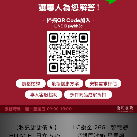
NT$77,490
NT$60,900
加入購物車
加入購物車
【私訊甜甜價★】
LG樂金 266L 智慧變
HITACHI 日立 645L
頻雙門冰箱 星辰銀