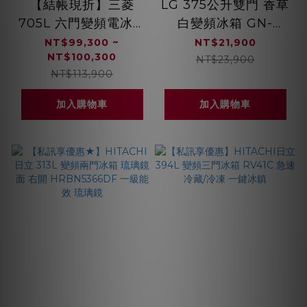
【結帳現折】三菱
LG 375公升雙門 香草
705L 六門變頻電冰箱
白變頻冰箱 GN-
(水晶杏/水晶棕/水晶
L372BEN
NT$99,300 ~
NT$21,900
NT$100,300
白/水晶黑) MR-
NT$23,900
NT$113,900
WX71C
加入購物車
加入購物車