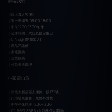
聯絡我們
《線上真人客服》
｜週一至週五 09:00-18:00
｜中午12:30-13:30午休
｜公休時間：六日及國定假日
｜LINE@ (點擊加入)
｜產品私訊價
｜家電團購
｜企業採購
｜付款失敗處理
小家電自取
｜新北市新店區安康路一段172號
｜此地址無展售，無對外營業
｜中午午休時段 12:30-13:30
｜02-8667-3888 (自取務必先電聯)