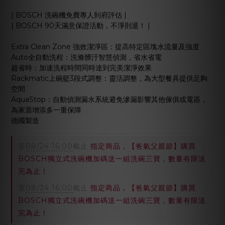
| BOSCH 洗碗機免費專人到府評估 |
| BOSCH 90天滿意保證活動，不淨則退！ |
Extra Clean Zone 強效潔淨區：提高特定區塊水流量及強度
Auto全自動洗程：洗滌髒汙智慧偵測，省水省電
超省時：加速洗程時間同時達到完美潔淨效果
Rackmatic上碗籃3段式調整：靈活調整，為大型餐具提供足夠
空間
AquaStop：自動偵測漏水系統避免滲漏影響其他傢俱或電器，
為家居增添多一重保障
德國製造
至
08/24 16:00
截止
指定商品，【爸氣父親節】購買
BOSCH獨立式洗碗機加碼送一組洗碗三寶，數量有限送
完為止！
至
08/24 16:00
截止
指定商品，【爸氣父親節】購買
BOSCH獨立式洗碗機加碼送一組洗碗三寶，數量有限送
完為止！