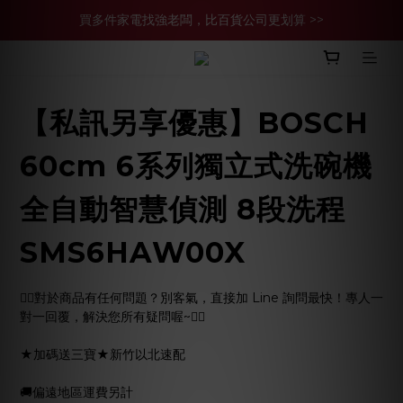
買多件家電找強老闆，比百貨公司更划算 >>
官網現金轉帳優惠 結帳輸【YHH02】再享2%優惠
買多件家電找強老闆，比百貨公司更划算 >>
【私訊另享優惠】BOSCH
60cm 6系列獨立式洗碗機
全自動智慧偵測 8段洗程
SMS6HAW00X
🙋‍♀️對於商品有任何問題？別客氣，直接加 Line 詢問最快！專人一
對一回覆，解決您所有疑問喔~🙋‍♂️
★加碼送三寶★新竹以北速配
🚚偏遠地區運費另計