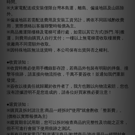
時間。
※大家電配送或安裝僅限台灣本島運，離島、偏遠地區及山區除
外。
※偏遠地區若需配送費用及安裝工資另計，將依不同區域酌收費
用，實際價格以客服聯繫時報價為主。
※商品搬運限樓梯及電梯可通行處，如需以其它方式
(
拆門
..
等
)
搬
運，則費用由購買人自行支付；一樓以上無電梯需收取樓層費，
依廠商不同需額外收取。
※因特殊地區無法送貨時，本公司保有出貨與否之權利。
◆
收貨須知：
※收貨時務必使用手機錄影存證，若商品外包裝有明顯的摔傷、撞
擊等痕跡，請直接向物流拒收，千萬不要簽收！並通知我們重新
發貨。
※簽收以後責任就歸屬於收件者了，我方也難以向物流索賠，您也
沒有證據證明不是您造成的，請各位好買家務必要注意！
◆
退貨須知：
※購買及拆封請注意
:
商品一經拆封
*
使用
*
就會酌收「整新費」。
(
價格以實際報價為主
)
※鑑賞期非試用期，您可以拆封檢查商品的完整性及功能之正常，
但不可進行會留下使用痕跡之測試。
※所有品牌家電
/3C
類資通訊商品
/
軟體商品
/
衛生用品一經開封會