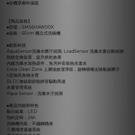
◆全機享兩年保固
【商品規格】
◆型號：SMS6HAW00X
◆規格：60cm 獨立式洗碗機
◆創新科技
AquaSensor洗滌水髒汙偵測, LoadSensor 洗滌水量自動偵測
熱能交換裝置，提升烘乾效果
內建洗滌水加熱原件，免另外安裝熱水進水
Extra Clean Zone 上層強效潔淨區，旋轉噴嘴去除黏膩髒汙
S型無死角噴水臂
BLDC無碳刷節能靜音驅動馬達
水量管理系統
Aqua Sensor：洗滌水汙偵測
◆產品功能和特色
顯示銀幕：LED
預約定時：24h
洗碗機內裝：不鏽鋼桶身
三層殘渣過濾系統