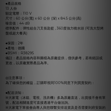
◆產品規格
13 人份
額定電壓：110 V
尺寸：60 公分(寬) x 60 公分 (深) x 84.5 公分(高)
噪音值：44 dB
標準配件：彈性組合刀叉筷匙籃 , 360度強力噴水頭 (可洗大型烤
盤或超大餐具)
◆保固：2年
◆產地：德國
◆BSMI：R38295
備註：產品規格內容和圖檔為原廠提供，僅供參考，若有錯誤或
更改，以原廠實際產品為準。
◎
注意事項：
為了確保您的權益，訂購即視同
100%
同意下列買賣契約：
◆
配送須知：
※大家電（冰箱、電視、洗衣機）多為原廠直送，出貨後不會有單
號，配送相關進度可直接透過平台做洽詢。
※大家電下單後會由專人與您聯繫安排送貨及是否需要到府安裝的