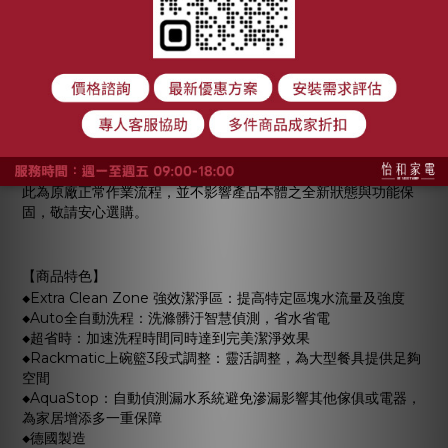
動🙆
🔍 關於洗碗機包裝完整性說明：
為配合原廠作業流程，部分洗碗機商品在出廠時，會將零配件直
接放置於機體包裝內。
為完成此流程，原廠需割開包裝側邊的塑膠保護膜進行放置，因
此部分商品外箱可能會出現被割開後重新封裝的情形。
部分博西（BOSCH）機種會以透明膠帶進行封口處理，有些則不
會貼回，視出廠時作業情況而定。
此為原廠正常作業流程，並不影響產品本體之全新狀態與功能保
固，敬請安心選購。
【商品特色】
◆Extra Clean Zone 強效潔淨區：提高特定區塊水流量及強度
◆Auto全自動洗程：洗滌髒汙智慧偵測，省水省電
◆超省時：加速洗程時間同時達到完美潔淨效果
◆Rackmatic上碗籃3段式調整：靈活調整，為大型餐具提供足夠
空間
◆AquaStop：自動偵測漏水系統避免滲漏影響其他傢俱或電器，
為家居增添多一重保障
◆德國製造