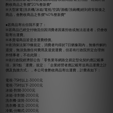
酌收商品之售價
*20%
整新費
*
※大型家電
(
洗衣機
/
冰箱
/
電視
/
空調
/
酒櫃
/
洗碗機
)
經到府安裝後之
商品，會酌收商品之售價
*40%
整新費
*
◆
若商品寄出但我不要了：
※若商品已經交付物流但因消費者因素拒收或無法送達者，仍會收
取寄出運費。
※本賣場商品皆是含運費標價。
※依消保法第
19
條規定，消費者均得於
7
日猶豫期內，無條件解約
退貨，無須負擔任何費用及退貨運費，但若有行政院所定合理例
外情事者，不在此限；
※依行政院經濟部公告「零售業等網路交易定型化契約應記載事
項」第
9
點「運費」規定：「企業經營者應記載寄送商品運費之計
價及負擔方式」，本公司會酌收商品寄出運費，計費表如下：
電視
-75
吋以上
-3000
元
電視
-75
吋以下
-2000
元
冰箱
-
對開
-3000
元
冰箱
-
非對開
-2000
元
洗衣機
-
滾筒
-3000
元
洗衣機
-
直立
-2000
元
冷氣
-
分離式
-2000
元