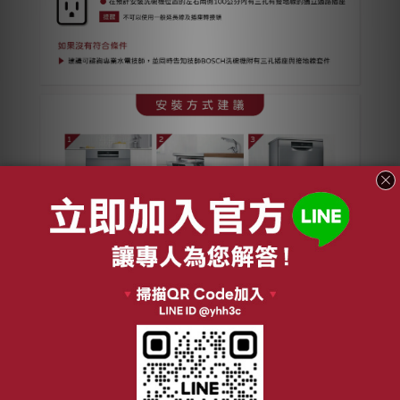
| BOSCH 洗碗機免費專人到府評估 |
| BOSCH 90天滿意保證活動，不淨則退！ |
| 怡和家電自有工班 新竹以北今天下單三個工作天內完成安裝 |
👯本賣場商品【可選擇】是否安裝！且皆可登錄官方90天保證活