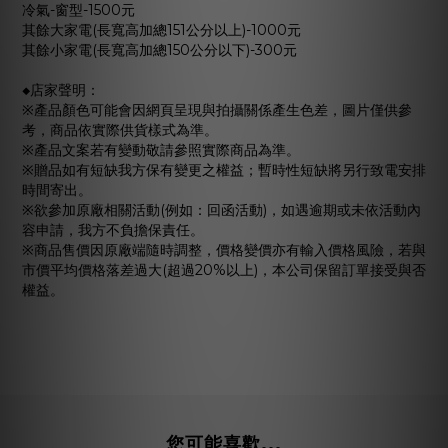
冷氣
-
窗型
-1500
元
其餘大家電
(
長寬高加總
151
公分以上
)-1000
元
其餘小家電
(
長寬高加總
150
公分以下
)-300
元
◆
店家聲明：
※產品顏色可能會因網頁呈現與拍攝關係產生色差，圖片僅供參
考，商品依實際供貨樣式為準。
※產品文案若有變動敬請參照實際商品為準。
※贈品如有短缺我方保有變更之權益；暫時性短缺將另行致電安排
時間寄出。
※欲參加原廠相關活動
(
例如：回函活動
)
，如遇逾期或未依活動內
容申請，我方不負擔保責任。
※商品售價因原廠端隨時調整，價格變價亦有輸入價格風險，若與
市價平均價格落差過大
(
超過
20%
以上
)
，本公司保留訂單接受與否
權益。
您可能喜歡...