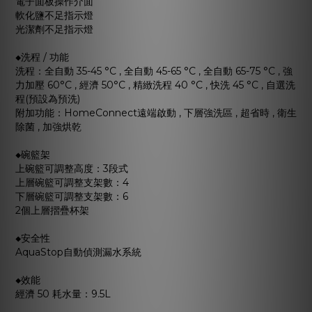
電子面板操作介面
軟化鹽不足指示燈
光潔劑不足指示燈
◆洗程 / 功能
洗程：全自動 35-45 °C , 全自動 45-65 °C , 全自動 65-75 °C , 強
力加壓 60°C , 經濟 50°C , 精緻洗程 40 °C , 快洗 45 °C , 自選洗
程(預設為預洗)
附加功能：HomeConnect遠端啟動 , 下層強洗區 , 超省時 , 衛生
除菌 , 加強烘乾
◆碗籃架
上碗籃可調整高度：3段式
上層碗籃可調整支架數：4
下層碗籃可調整支架數：6
2個上層摺疊杯架
◆安全性
AquaStop自動偵測漏水系統
◆效能
經濟 50 耗水量：9.5L