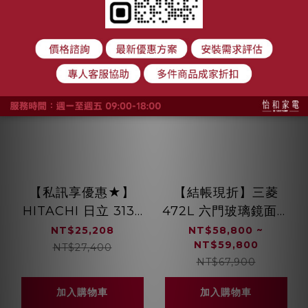
【私訊享優惠★】
【結帳現折】三菱
HITACHI 日立 313L
472L 六門玻璃鏡面變
變頻兩門冰箱 琉璃鏡
頻冰箱 (水晶白/水晶
NT$25,208
NT$58,800 ~
NT$59,800
面 左開
杏) MR-WX47LF
NT$27,400
NT$67,900
HRBN5366DFL 一級
能效 琉璃黑 / 琉璃白
加入購物車
加入購物車