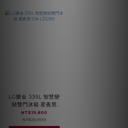
LG樂金 335L 智慧變
頻雙門冰箱 星夜黑
GN-L332BS
NT$19,800
NT$25,900