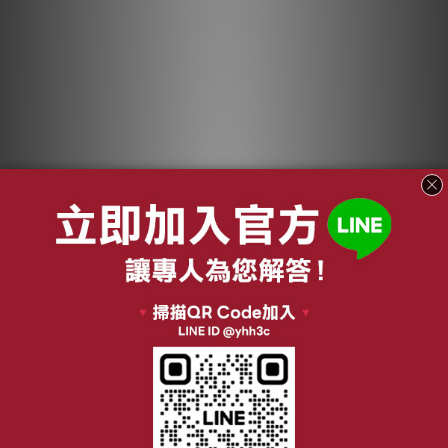
【私訊享優惠】
【結帳現折】三菱
HITACHI日立 394L
455L 五門變頻冰箱
變頻三門冰箱 RV41C
(水晶白/水晶杏) MR-
NT$31,648
NT$53,500 ~
NT$54,500
急速冷藏/冷凍 一鍵冰
B46F
NT$34,400
NT$61,900
鎮
加入購物車
加入購物車