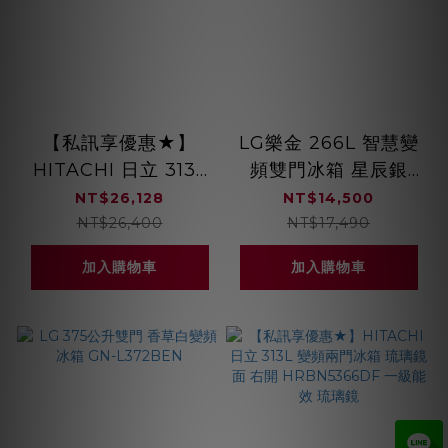
【私訊享優惠★】
LG樂金 266L 智慧變
HITACHI 日立 313L
頻雙門冰箱 星辰銀
變頻兩門冰箱 琉璃鏡
GN-L266SVN
NT$26,128
NT$14,500
面 右開
NT$26,400
NT$17,490
HRBN5366DF 一級
加入購物車
加入購物車
能效 琉璃黑 / 琉璃白