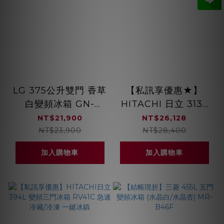
LG 375公升雙門 香草
【私訊享優惠★】
白變頻冰箱 GN-
HITACHI 日立 313L
L372BEN
變頻兩門冰箱 琉璃鏡
NT$21,900
NT$26,128
面 右開
NT$23,900
NT$28,400
HRBN5366DF 一級
加入購物車
加入購物車
能效 琉璃鏡