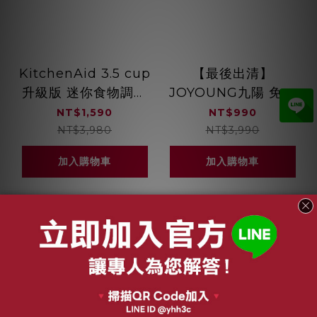
KitchenAid 3.5 cup
【最後出清】
升級版 迷你食物調理
JOYOUNG九陽 免清
機 經典紅
洗調理機專用研磨杯
NT$1,590
NT$990
3KFC3516TER
(需搭配K9S用研磨杯)
NT$3,980
NT$3,990
JYC-09
加入購物車
加入購物車
關於我們
品牌故事