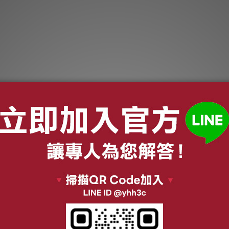
一台出清】
X 台灣三洋 浴
 EK-16FH
2,980
$8,280