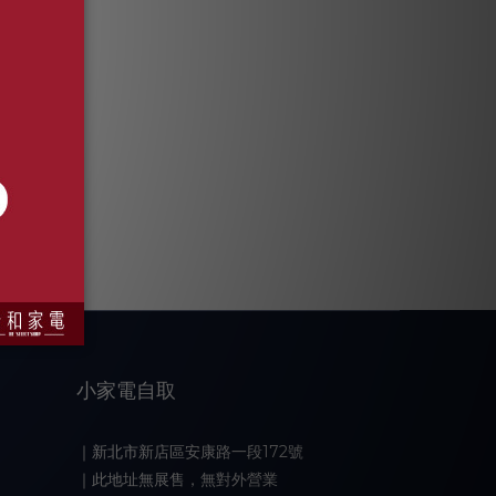
小家電自取
｜新北市新店區安康路一段172號
｜此地址無展售，無對外營業