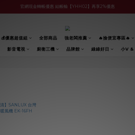
官網現金轉帳優惠 結帳輸【YHH02】再享2%優惠
買多件家電找強老闆，比百貨公司更划算 >>
買多件家電找強老闆，比百貨公司更划算 >>
💰優惠超值組
全部商品
強老闆推薦
🔥撿便宜專區🔥
影音電視
廚衛三機
品牌館
綠綠好日
小V &