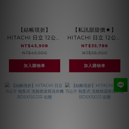
【結帳現折】
【私訊甜甜價★】
HITACHI 日立 12公斤
HITACHI 日立 12公斤
洗脫烘滾筒洗衣機
熱泵式乾衣機
NT$45,908
NT$35,788
BD-SG120JJ 左開
TD120XFVEM 220V
NT$49,900
NT$38,900
霧墨灰
加入購物車
加入購物車