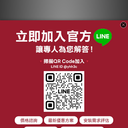
【結帳現折】
【結帳現折】
HITACHI 日立 15公斤
HITACHI 日立 15公斤
熱泵式 洗脫烘滾筒洗
熱泵式 洗脫烘滾筒洗
NT$74,428
NT$73,508
衣機 BDSX150JJR 右
衣機 BDSX150JJ 左
NT$80,900
NT$79,900
開
開
加入購物車
加入購物車
關於我們