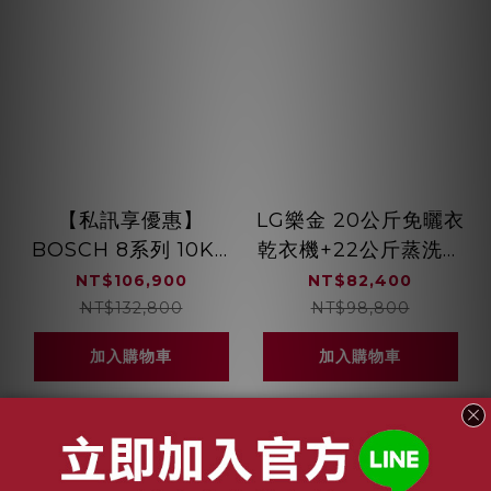
【私訊享優惠】
LG樂金 20公斤免曬衣
BOSCH 8系列 10KG
乾衣機+22公斤蒸洗脫
活氧洗衣機+9KG熱泵
滾筒洗衣機 WD-
NT$106,900
NT$82,400
式乾衣機 220V 含毛
S22FW+WR-20DW
NT$132,800
NT$98,800
料衣物烘衣架
加入購物車
加入購物車
WGB256B0TC+WQB245A0TC