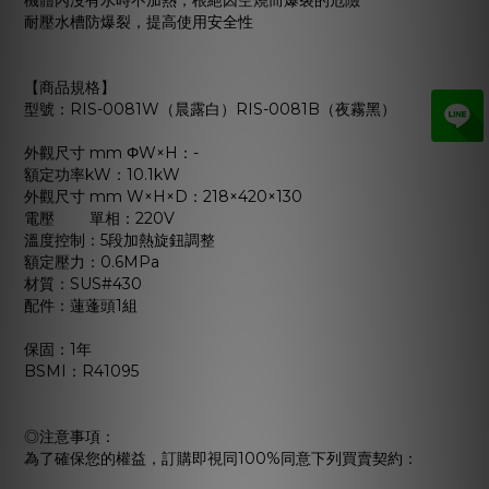
機體內沒有水時不加熱，根絕因空燒而爆裂的危險
耐壓水槽防爆裂，提高使用安全性
【商品規格】
型號：RIS-0081W（晨露白）RIS-0081B（夜霧黑）
外觀尺寸 mm ΦW×H：-
額定功率kW：10.1kW
外觀尺寸 mm W×H×D：218×420×130
電壓 單相：220V
溫度控制：5段加熱旋鈕調整
額定壓力：0.6MPa
材質：SUS#430
配件：蓮蓬頭1組
保固：1年
BSMI：R41095
◎注意事項：
為了確保您的權益，訂購即視同100%同意下列買賣契約：