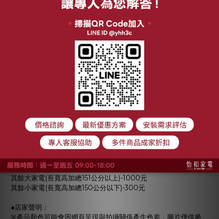
※若商品已經交付物流但因消費者因素拒收或無法送達者，仍會收
取寄出運費。
※本賣場商品皆是含運費標價。
※依消保法第19條規定，消費者均得於7日猶豫期內，無條件解約
退貨，無須負擔任何費用及退貨運費，但若有行政院所定合理例
外情事者，不在此限；
※依行政院經濟部公告「零售業等網路交易定型化契約應記載事
項」第9點「運費」規定：「企業經營者應記載寄送商品運費之計
價及負擔方式」，本公司會酌收商品寄出運費，計費表如下：
電視-75吋以上-3000元
電視-75吋以下-2000元
冰箱-對開-3000元
冰箱-非對開-2000元
洗衣機-滾筒-3000元
洗衣機-直立-2000元
冷氣-分離式-2000元
冷氣-窗型-1500元
其餘大家電(長寬高加總151公分以上)-1000元
其餘小家電(長寬高加總150公分以下)-300元
◆店家聲明：
※產品顏色可能會因網頁呈現與拍攝關係產生色差，圖片僅供參