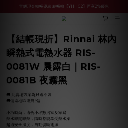
官網現金轉帳優惠 結帳輸【YHH02】再享2%優惠
買多件家電找強老闆，比百貨公司更划算 >>
買多件家電找強老闆，比百貨公司更划算 >>
【結帳現折】Rinnai 林內
瞬熱式電熱水器 RIS-
0081W 晨露白｜RIS-
0081B 夜霧黑
🚚 此賣場方案為只送不裝
🚚偏遠地區運費另計
小巧時尚，適合小坪數浴室及家庭
熱水即開即熱，隨時都能享受熱水澡
超過安全溫度，自動切斷電源