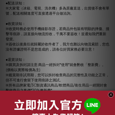
◆配送須知：
※大家電（冰箱、電視、洗衣機）多為原廠直送，出貨後不會有單
號，配送相關進度可直接透過平台做洽詢。
◆收貨須知：
※收貨時務必使用手機錄影存證，若商品外包裝有明顯的摔傷、撞
擊等痕跡，請直接向物流拒收，千萬不要簽收！並通知我們重新
發貨。
※簽收以後責任就歸屬於收件者了，我方也難以向物流索賠，您也
沒有證據證明不是您造成的，請各位好買家務必要注意！
◆退貨須知：
※購買及拆封請注意:商品一經拆封*使用*就會酌收「整新費」。
(價格以實際報價為主)
※鑑賞期非試用期，您可以拆封檢查商品的完整性及功能之正常，
但不可進行會留下使用痕跡之測試。
※所有品牌家電/3C類資通訊商品/軟體商品/衛生用品一經開封會
酌收商品之售價*20%整新費*
※大型家電(洗衣機/冰箱/電視/空調/酒櫃/洗碗機)經到府安裝後之
商品，會酌收商品之售價*40%整新費*
◆若商品寄出但我不要了：