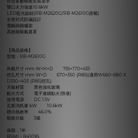
符合多數檯面安裝需求
雙口火力強達10.6kW
LED藍光旋鈕(RB-M2620G/RB-M2610G搭載)
全密封式防漏設計
寬幅鑄鐵爐架
高效能吸氣遮罩
【商品規格】
型號：RB-M2610G
外觀尺寸 mm W×H×D 755×170×435
挖孔尺寸 mm W×D 670×350 (R85)(適用W660~680 X
D350~403 (R85)挖孔)
天板材質 黑色強化玻璃
點火方式 電子連續點火(快速)
使用電源 DC 1.5V
瓦斯消耗量 kW 10.6kW
標示熱效率 46.0%
能效分級 3級
保固：1年
BSMI：R41095