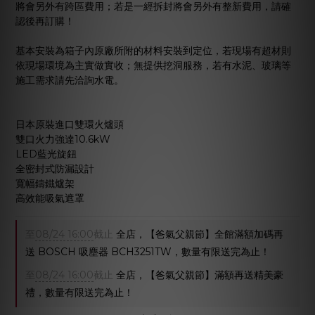
將會另外有跨區費用；若是一經拆封將會另外有整新費用，請確
認後再訂購！
基本安裝為箱子內原廠所附的材料安裝到定位，若現場有超材則
依現場環境為主實做實收；無提供挖洞服務，若有水泥、玻璃等
施工需求請先洽詢水電。
日本原裝進口雙環火爐頭
雙口火力強達10.6kW
LED藍光旋鈕
全密封式防漏設計
寬幅鑄鐵爐架
高效能吸氣遮罩
至
08/24 16:00
截止
全店，【爸氣父親節】全館滿額加碼再
送 BOSCH 吸塵器 BCH3251TW，數量有限送完為止！
至
08/24 16:00
截止
全店，【爸氣父親節】滿額再送精美豪
禮，數量有限送完為止！