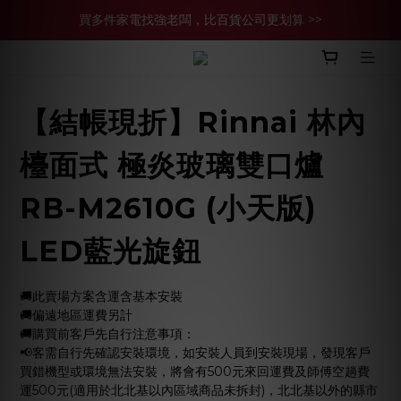
買多件家電找強老闆，比百貨公司更划算 >>
買多件家電找強老闆，比百貨公司更划算 >>
官網現金轉帳優惠 結帳輸【YHH02】再享2%優惠
買多件家電找強老闆，比百貨公司更划算 >>
【結帳現折】Rinnai 林內
檯面式 極炎玻璃雙口爐
RB-M2610G (小天版)
LED藍光旋鈕
🚚此賣場方案含運含基本安裝
🚚偏遠地區運費另計
🚚購買前客戶先自行注意事項：
📢客需自行先確認安裝環境，如安裝人員到安裝現場，發現客戶
買錯機型或環境無法安裝，將會有500元來回運費及師傅空趟費
運500元(適用於北北基以內區域商品未拆封)，北北基以外的縣市