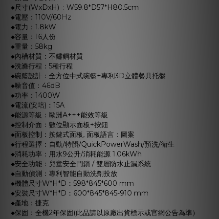
◆尺寸(WxDxH) : W59.8*D57*H80.5cm
◆電壓：110V/60Hz
◆電力：1.8kW
◆容量：16人份
◆重量：58kg
◆內槽材質：不鏽鋼材質
◆洗滌行程：5種行程
◆碗籃設計：全方位中式碗籃+專利3D立體餐具托盤
◆噪音值：46dB
◆功率：1400W
◆電流(安培)：15A
◆能源等級：歐洲A+++能效等級
◆控制介面：數位顯示面板+按鈕
◆面板控制：按鍵式面板, 面板語言：圖案
◆行程選擇：自動/特髒/QuickPowerWash/預洗/衛生
◆消耗功率：用水9公升/消耗能源 1.06kWh
◆安全功能：兒童安全門鎖 / 雙層防水止漏系統
◆自動偵測：專利智能自動洗劑投放
◆機體尺寸W*H*D：598*845*600 mm
◆安裝尺寸W*H*D：600*845*845-910 mm
◆產地：捷克
◆保固：全機2年保固(此品請以原廠出貨標示或官網公告為準）