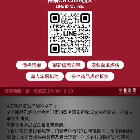
※收貨時務必使用手機錄影存證，若商品外包裝有明顯的摔傷、撞
擊等痕跡，請直接向物流拒收，千萬不要簽收！並通知我們重新
發貨。
※簽收以後責任就歸屬於收件者了，我方也難以向物流索賠，您也
沒有證據證明不是您造成的，請各位好買家務必要注意！
◆退貨須知：
※購買及拆封請注意:商品一經拆封*使用*就會酌收「整新費」。
(價格以實際報價為主)
※鑑賞期非試用期，您可以拆封檢查商品的完整性及功能之正常，
但不可進行會留下使用痕跡之測試。
※所有品牌家電/3C類資通訊商品/軟體商品/衛生用品一經開封會
酌收商品之售價*20%整新費*
※大型家電(洗衣機/冰箱/電視/空調/酒櫃/洗碗機)經到府安裝後之
商品，會酌收商品之售價*40%整新費*
◆若商品寄出但我不要了：
※若商品已經交付物流但因消費者因素拒收或無法送達者，仍會收
取寄出運費。
※本賣場商品皆是含運費標價。
※依消保法第19條規定，消費者均得於7日猶豫期內，無條件解約
退貨，無須負擔任何費用及退貨運費，但若有行政院所定合理例