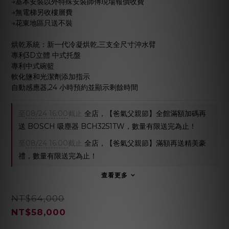
→基本安裝以外特殊安裝師傅現場報價收費
→無電梯另收樓層費
→花東地區只送不裝
烘乾系統：新一代冷凝烘乾,三支全尺寸沖水臂
專利3D立體 中式托盤
專利中式碗籃
軟化鹽和光潔劑添加指示
自動感應器,24 小時預約並顯示剩餘時間
至
08/24 16:00
截止
全店，【爸氣父親節】全館滿額加碼再
送 BOSCH 吸塵器 BCH3251TW，數量有限送完為止！
至
08/24 16:00
截止
全店，【爸氣父親節】滿額再送精美豪
禮，數量有限送完為止！
查看更多
NT$64,000
NT$58,000