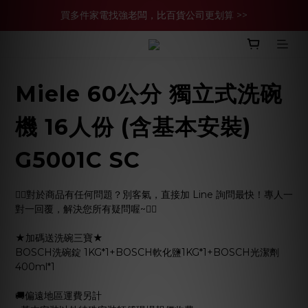
買多件家電找強老闆，比百貨公司更划算 >>
買多件家電找強老闆，比百貨公司更划算 >>
官網現金轉帳優惠 結帳輸【YHH02】再享2%優惠
買多件家電找強老闆，比百貨公司更划算 >>
Miele 60公分 獨立式洗碗
機 16人份 (含基本安裝)
G5001C SC
🙋‍♀️對於商品有任何問題？別客氣，直接加 Line 詢問最快！專人一
對一回覆，解決您所有疑問喔~🙋‍♂️
★加碼送洗碗三寶★
BOSCH洗碗錠 1KG*1+BOSCH軟化鹽1KG*1+BOSCH光潔劑 
400ml*1
🚚偏遠地區運費另計