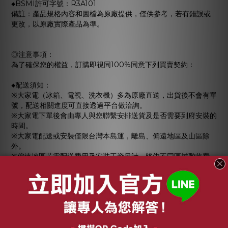
◆BSMI許可字號：R3A101
備註：產品規格內容和圖檔為原廠提供，僅供參考，若有錯誤或
更改，以原廠實際產品為準。
◎注意事項：
為了確保您的權益，訂購即視同100%同意下列買賣契約：
◆配送須知：
※大家電（冰箱、電視、洗衣機）多為原廠直送，出貨後不會有單
號，配送相關進度可直接透過平台做洽詢。
※大家電下單後會由專人與您聯繫安排送貨及是否需要到府安裝的
時間。
※大家電配送或安裝僅限台灣本島運，離島、偏遠地區及山區除
外。
※偏遠地區若需配送費用及安裝工資另計，將依不同區域酌收費
用，實際價格以客服聯繫時報價為主。
※商品搬運限樓梯及電梯可通行處，如需以其它方式(拆門..等)搬
運，則費用由購買人自行支付；一樓以上無電梯需收取樓層費，
依廠商不同需額外收取。
※因特殊地區無法送貨時，本公司保有出貨與否之權利。
◆收貨須知：