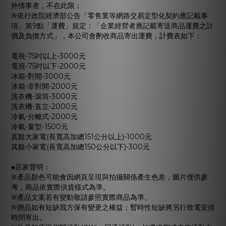
外情事者，不在此限；
※依行政院經濟部公告「零售業等網路交易定型化契約應記載事
項」第9點「運費」規定：「企業經營者應記載寄送商品運費之計
價及負擔方式」，本公司會酌收商品寄出運費，計費表如下：
電視-75吋以上-3000元
電視-75吋以下-2000元
冰箱-對開-3000元
冰箱-非對開-2000元
洗衣機-滾筒-3000元
洗衣機-直立-2000元
冷氣-分離式-2000元
冷氣-窗型-1500元
其餘大家電(長寬高加總151公分以上)-1000元
其餘小家電(長寬高加總150公分以下)-300元
◆店家聲明：
※產品顏色可能會因網頁呈現與拍攝關係產生色差，圖片僅供參
考，商品依實際供貨樣式為準。
※產品文案若有變動敬請參照實際商品為準。
※贈品如有短缺我方保有變更之權益；暫時性短缺將另行致電安排
時間寄出。