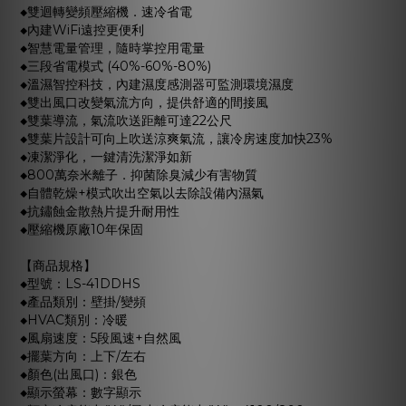
◆雙迴轉變頻壓縮機．速冷省電
◆內建WiFi遠控更便利
◆智慧電量管理，隨時掌控用電量
◆三段省電模式 (40%-60%-80%)
◆溫濕智控科技，內建濕度感測器可監測環境濕度
◆雙出風口改變氣流方向，提供舒適的間接風
◆雙葉導流，氣流吹送距離可達22公尺
◆雙葉片設計可向上吹送涼爽氣流，讓冷房速度加快23%
◆凍潔淨化，一鍵清洗潔淨如新
◆800萬奈米離子．抑菌除臭減少有害物質
◆自體乾燥+模式吹出空氣以去除設備內濕氣
◆抗鏽蝕金散熱片提升耐用性
◆壓縮機原廠10年保固
【商品規格】
◆型號：LS-41DDHS
◆產品類別：壁掛/變頻
◆HVAC類別：冷暖
◆風扇速度：5段風速+自然風
◆擺葉方向：上下/左右
◆顏色(出風口)：銀色
◆顯示螢幕：數字顯示