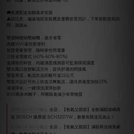
對一回覆，解決您所有疑問喔~🙋‍♂️
🚚免運配送加贈基本安裝
⚠️請注意，偏遠地區安裝費及運費皆需另計，下單前歡迎先詢
問，謝謝🙏
雙迴轉變頻壓縮機．速冷省電
內建WiFi遠控更便利
智慧電量管理，隨時掌控用電量
三段省電模式 (40%-60%-80%)
溫濕智控科技，內建濕度感測器可監測環境濕度
雙出風口改變氣流方向，提供舒適的間接風
雙葉導流，氣流吹送距離可達22公尺
雙葉片設計可向上吹送涼爽氣流，讓冷房速度加快23%
凍潔淨化，一鍵清洗潔淨如新
800萬奈米離子．抑菌除臭減少有害物質
至
08/24 16:00
截止
全店，【爸氣父親節】全館滿額加碼再
送 BOSCH 吸塵器 BCH3251TW，數量有限送完為止！
至
08/24 16:00
截止
全店，【爸氣父親節】滿額再送精美豪