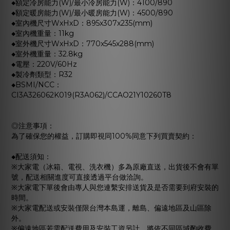
◆額定冷房能力(W)/最小冷房能力(W)：4100/890
◆額定暖房能力(W)/最小暖房能力(W)：4500/890
◆室內機尺寸WxHxD：895x307x235(mm)
◆室內機重量：11kg
◆室外機尺寸WxHxD：770x545x288(mm)
◆室外機重量：32.8kg
◆電壓：220V/60Hz
◆製冷劑類型：R32
◆BSMI/NCC：
CI3A326062K019(R3A062)/CCAO21Y10260T8
◎注意事項：
為了確保您的權益，訂購即視同
100%
同意下列買賣契約：
◆配送須知：
※大家電（冰箱、電視、洗衣機）多為原廠直送，出貨後不會有單
號，配送相關進度可直接透過平台做洽詢。
※大家電下單後會由專人與您連繫安排送貨及是否需要到府安裝的
時間。
※大家電配送或安裝僅限台灣本島運，離島、偏遠地區及山區除
外。
※偏遠地區若需配送費用及安裝工資另計，將依不同區域酌收費