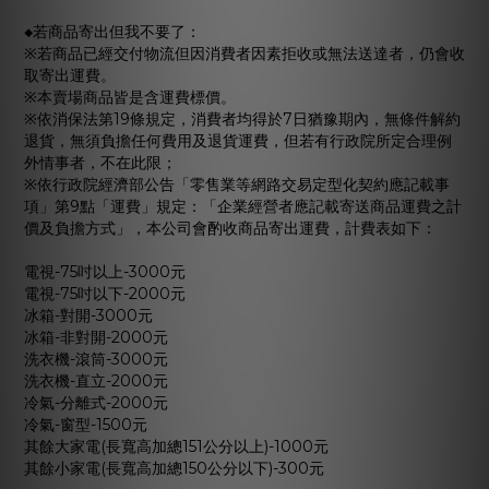
◆若商品寄出但我不要了：
※若商品已經交付物流但因消費者因素拒收或無法送達者，仍會收
取寄出運費。
※本賣場商品皆是含運費標價。
※依消保法第19條規定，消費者均得於7日猶豫期內，無條件解約
退貨，無須負擔任何費用及退貨運費，但若有行政院所定合理例
外情事者，不在此限；
※依行政院經濟部公告「零售業等網路交易定型化契約應記載事
項」第9點「運費」規定：「企業經營者應記載寄送商品運費之計
價及負擔方式」，本公司會酌收商品寄出運費，計費表如下：
電視-75吋以上-3000元
電視-75吋以下-2000元
冰箱-對開-3000元
冰箱-非對開-2000元
洗衣機-滾筒-3000元
洗衣機-直立-2000元
冷氣-分離式-2000元
冷氣-窗型-1500元
其餘大家電(長寬高加總151公分以上)-1000元
其餘小家電(長寬高加總150公分以下)-300元