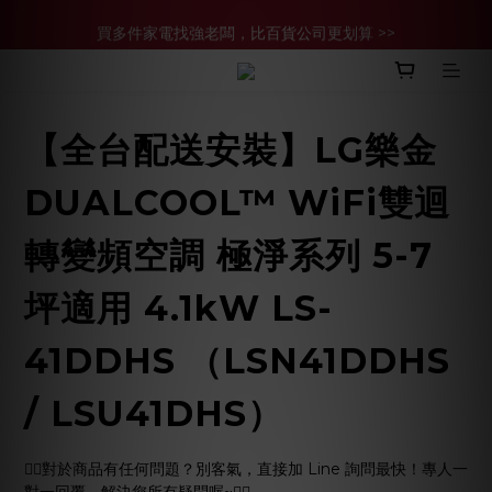
買多件家電找強老闆，比百貨公司更划算 >>
買多件家電找強老闆，比百貨公司更划算 >>
官網現金轉帳優惠 結帳輸【YHH02】再享2%優惠
買多件家電找強老闆，比百貨公司更划算 >>
【全台配送安裝】LG樂金
DUALCOOL™ WiFi雙迴
轉變頻空調 極淨系列 5-7
坪適用 4.1kW LS-
41DDHS （LSN41DDHS
/ LSU41DHS）
🙋‍♀️對於商品有任何問題？別客氣，直接加 Line 詢問最快！專人一