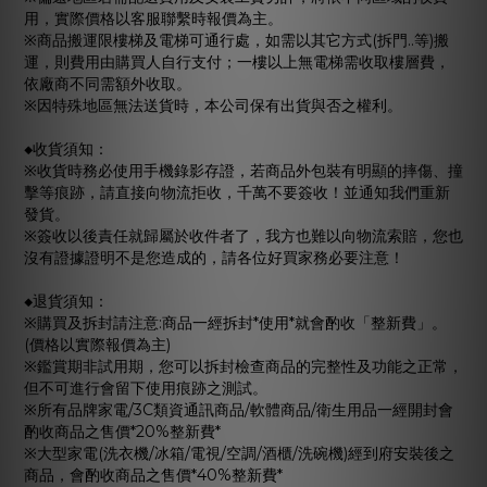
用，實際價格以客服聯繫時報價為主。
※商品搬運限樓梯及電梯可通行處，如需以其它方式(拆門..等)搬
運，則費用由購買人自行支付；一樓以上無電梯需收取樓層費，
依廠商不同需額外收取。
※因特殊地區無法送貨時，本公司保有出貨與否之權利。
◆收貨須知：
※收貨時務必使用手機錄影存證，若商品外包裝有明顯的摔傷、撞
擊等痕跡，請直接向物流拒收，千萬不要簽收！並通知我們重新
發貨。
※簽收以後責任就歸屬於收件者了，我方也難以向物流索賠，您也
沒有證據證明不是您造成的，請各位好買家務必要注意！
◆退貨須知：
※購買及拆封請注意:商品一經拆封*使用*就會酌收「整新費」。
(價格以實際報價為主)
※鑑賞期非試用期，您可以拆封檢查商品的完整性及功能之正常，
但不可進行會留下使用痕跡之測試。
※所有品牌家電/3C類資通訊商品/軟體商品/衛生用品一經開封會
酌收商品之售價*20%整新費*
※大型家電(洗衣機/冰箱/電視/空調/酒櫃/洗碗機)經到府安裝後之
商品，會酌收商品之售價*40%整新費*