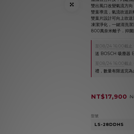
雙出風口改變氣流方向
雙葉導流，氣流吹送距
雙葉片設計可向上吹送
凍潔淨化，一鍵清洗潔
800萬奈米離子．抑
至
08/24 16:00
截止
送 BOSCH 吸塵器
至
08/24 16:00
截止
禮，數量有限送完為
NT$17,900
N
型號