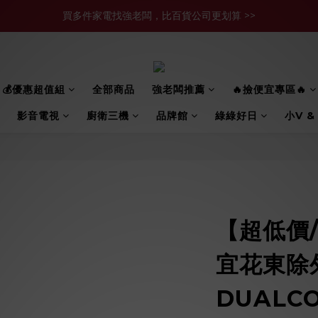
買多件家電找強老闆，比百貨公司更划算 >>
買多件家電找強老闆，比百貨公司更划算 >>
官網現金轉帳優惠 結帳輸【YHH02】再享2%優惠
買多件家電找強老闆，比百貨公司更划算 >>
💰優惠超值組
全部商品
強老闆推薦
🔥撿便宜專區🔥
影音電視
廚衛三機
品牌館
綠綠好日
小V &
【超低價
宜花東除
DUALC