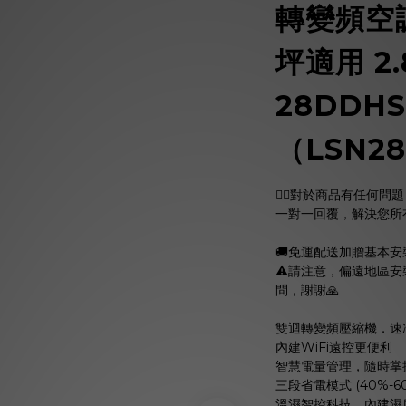
轉變頻空調
坪適用 2.
28DDHS
（LSN28
🙋‍♀️對於商品有任何
一對一回覆，解決您所有疑問
🚚免運配送加贈基本安
⚠️請注意，偏遠地區
問，謝謝🙏
雙迴轉變頻壓縮機．速
內建WiFi遠控更便利
智慧電量管理，隨時掌
三段省電模式 (40%-60
溫濕智控科技，內建濕