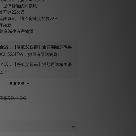
，提供舒適的間接風
離可達22公尺
涼爽氣流，讓冷房速度加快23%
淨如新
菌除臭減少有害物質
全店，【爸氣父親節】全館滿額加碼再
 BCH3251TW，數量有限送完為止！
全店，【爸氣父親節】滿額再送精美豪
止！
查看更多
T$38,490