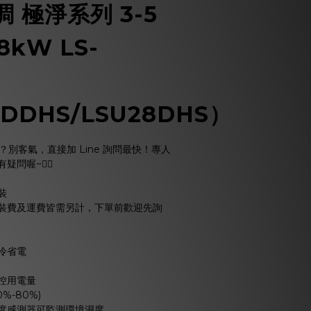
 極淨系列 3-5
8kW LS-
DDHS/LSU28DHS）
問題？別客氣，直接加 Line 詢問最快！專人
喔~🙋‍♂️
裝
安裝費及運費皆需另計，下單前歡迎先詢
冷省電
控用電量
%-80%)
度感測器可監測環境濕度