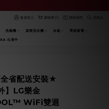
會員登入
購物車(0)
聯絡我們
找商品
洗碗機
滾筒洗衣機
冰箱
季節家電
 KA 出清中
立即購買
/全省配送安裝★
外】LG樂金
OOL™ WiFi雙迴