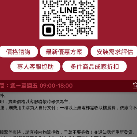
單號，配送相關進度可直接透過平台做洽詢。
的時間。
外。
用，實際價格以客服聯繫時報價為主。
)搬運，則費用由購買人自行支付；一樓以上無電梯需收取樓層費，依廠商
、撞擊等痕跡，請直接向物流拒收，千萬不要簽收！並通知我們重新發貨。