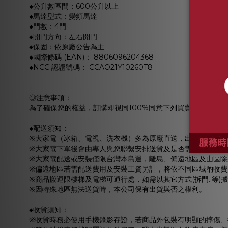
◆公升數區間：600公升以上
◆馬達型式：變頻馬達
◆門數：4門
◆開門方向：左右開門
◆保固：依原廠公告為主
◆國際條碼 (EAN)： 8806096204368
◆NCC 認證號碼： CCAO21Y10260T8
◎注意事項：
為了確保您的權益，訂購即視同100%同意下列買賣契約：
◆配送須知：
※大家電（冰箱、電視、洗衣機）多為原廠直送，出貨後不會有
※大家電下單後會由專人與您聯繫安排送貨及是否需要到府安裝
※大家電配送或安裝僅限台灣本島運，離島、偏遠地區及山區除
※偏遠地區若需配送費用及安裝工資另計，將依不同區域酌收費
※商品搬運限樓梯及電梯可通行處，如需以其它方式(拆門..等
※因特殊地區無法送貨時，本公司保有出貨與否之權利。
◆收貨須知：
※收貨時務必使用手機錄影存證，若商品外包裝有明顯的摔傷