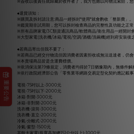
※簽收以後責任就歸屬於收件者了，我方也難以向物流索賠，您
◆退貨須知：
※購買及拆封請注意:商品一經拆封*使用*就會酌收「整新費」。
※鑑賞期非試用期，您可以拆封檢查商品的完整性及功能之正常
※所有品牌家電/3C類資通訊商品/軟體商品/衛生用品一經開封會
※大型家電(洗衣機/冰箱/電視/空調/酒櫃/洗碗機)經到府安裝後
◆若商品寄出但我不要了：
※若商品已經交付物流但因消費者因素拒收或無法送達者，仍會
※本賣場商品皆是含運費標價。
※依消保法第19條規定，消費者均得於7日猶豫期內，無條件
※依行政院經濟部公告「零售業等網路交易定型化契約應記載事
重要公告
電視-75吋以上-3000元
電視-75吋以下-2000元
冰箱-對開-3000元
冰箱-非對開-2000元
洗衣機-滾筒-3000元
洗衣機-直立-2000元
冷氣-分離式-2000元
冷氣-窗型-1500元
其餘大家電(長寬高加總151公分以上)-1000元