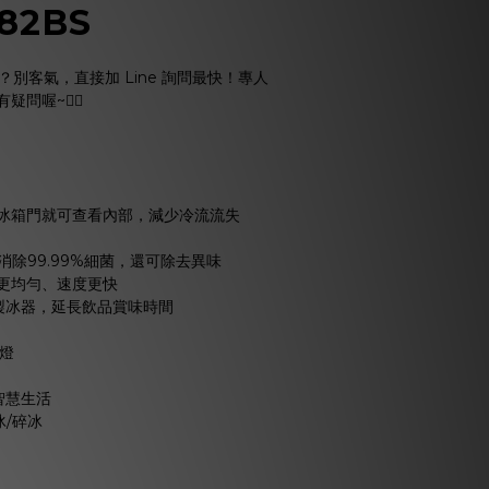
82BS
問題？別客氣，直接加 Line 詢問最快！專人
喔~🙋‍♂️
冰箱門就可查看內部，減少冷流流失
消除99.99%細菌，還可除去異味
更均勻、速度更快
e冰球製冰器，延長飲品賞味時間
燈
動智慧生活
冰/碎冰