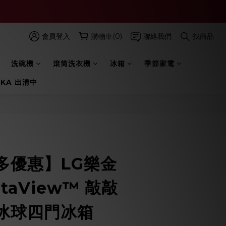
會員登入
購物車(0)
聯絡我們
找商品
洗碗機
滾筒洗衣機
冰箱
季節家電
 KA 出清中
立即購買
多優惠】LG樂金
nstaView™ 敲敲
冰球四門冰箱