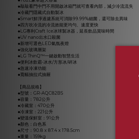
◆782L豪華超大容量
◆敲敲看門中門不用開啟冰箱門就可查看內部，減少冷流流失
◆冷藏門隱藏式自動製冰
◆Smart鮮淨過濾系統可消除99.99%細菌，還可除去異味
◆四方吹冷流的冷流效能更均勻、速度更快
◆LG專利Craft Ice冰球製冰器，延長飲品賞味時間
◆UV nano出水口殺菌
◆新增可選色LED氣氛夜燈
◆強化玻璃層架
◆LG ThinQ™一鍵啟動智慧生活
◆便利冰飲霸-冰水/方形冰/碎冰
◆急速冷凍功能
◆寬幅抽拉式抽屜
【商品規格】
◆型號：GR-AQC82BS
◆容量：782公升
◆冷藏室：470公升
◆冷凍室：221公升
◆變溫保鮮室：91公升
◆顏色：白色系
◆尺寸：90.8 x 87.4 x 178.5cm
◆重量：159kg