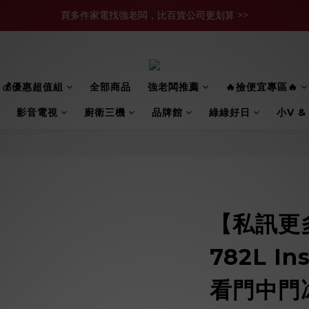
買多件家電找強老闆，比百貨公司更划算 >>
買多件家電找強老闆，比百貨公司更划算 >>
官網現金轉帳優惠 結帳輸【YHH02】再享2%優惠
買多件家電找強老闆，比百貨公司更划算 >>
💰優惠超值組
全部商品
強老闆推薦
🔥撿便宜專區🔥
影音電視
廚衛三機
品牌館
綠綠好日
小V &
【私訊更
782L I
看門中門