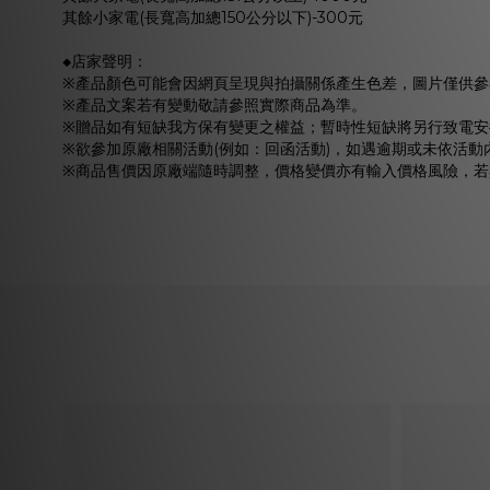
其餘小家電(長寬高加總150公分以下)-300元
◆店家聲明：
※產品顏色可能會因網頁呈現與拍攝關係產生色差，圖片僅供參
※產品文案若有變動敬請參照實際商品為準。
※贈品如有短缺我方保有變更之權益；暫時性短缺將另行致電安
※欲參加原廠相關活動(例如：回函活動)，如遇逾期或未依活
※商品售價因原廠端隨時調整，價格變價亦有輸入價格風險，若