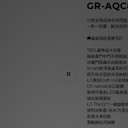
GR-AQC
🙋‍♀️對於商品有任何
一對一回覆，解決您所有疑問
🚚偏遠地區運費另計
782L豪華超大容量
敲敲看門中門不用開啟
冷藏門隱藏式自動製冰
Smart鮮淨過濾系統可
四方吹冷流的冷流效能
LG專利Craft Ic
UV nano出水口殺菌
新增可選色LED氣氛夜
強化玻璃層架
LG ThinQ™一鍵啟
便利冰飲霸-冰水/方形
急速冷凍功能
寬幅抽拉式抽屜