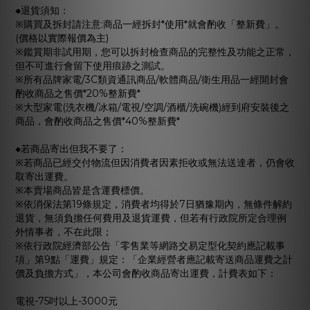
◆退貨須知：
※購買及拆封請注意:商品一經拆封*使用*就會酌收「整新費」。
(價格以實際報價為主)
※鑑賞期非試用期，您可以拆封檢查商品的完整性及功能之正常，
但不可進行會留下使用痕跡之測試。
※所有品牌家電/3C類資通訊商品/軟體商品/衛生用品一經開封會
酌收商品之售價*20%整新費*
※大型家電(洗衣機/冰箱/電視/空調/酒櫃/洗碗機)經到府安裝後之
商品，會酌收商品之售價*40%整新費*
◆若商品寄出但我不要了：
※若商品已經交付物流但因消費者因素拒收或無法送達者，仍會收
取寄出運費。
※本賣場商品皆是含運費標價。
※依消保法第19條規定，消費者均得於7日猶豫期內，無條件解約
退貨，無須負擔任何費用及退貨運費，但若有行政院所定合理例
外情事者，不在此限；
※依行政院經濟部公告「零售業等網路交易定型化契約應記載事
項」第9點「運費」規定：「企業經營者應記載寄送商品運費之計
價及負擔方式」，本公司會酌收商品寄出運費，計費表如下：
電視-75吋以上-3000元