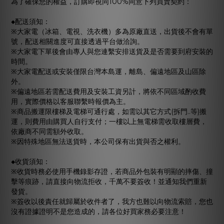
為了確保您的權益，訂購即視同100%同意下列買賣契約：
◆配送須知：
※大家電（冰箱、電視、洗衣機）多為原廠直送，出貨後不會有單
號，配送相關進度可直接透過平台做洽詢。
※大家電下單後會由專人與您連繫安排送貨及是否需要到府安裝的
時間。
※大家電配送或安裝僅限台灣本島運，離島、偏遠地區及山區除
外。
※偏遠地區若需配送費用及安裝工資另計，將依不同區域酌收費
用，實際價格以客服聯繫時報價為主。
※商品搬運限樓梯及電梯可通行處，如需以其它方式(拆門..等)搬
運，則費用由購買人自行支付；一樓以上無電梯需收取樓層費，
依廠商不同需額外收取。
※因特殊地區無法送貨時，本公司保有出貨與否之權利。
◆收貨須知：
※收貨時務必使用手機錄影存證，若商品外包裝有明顯的摔傷、撞
擊等痕跡，請直接向物流拒收，千萬不要簽收！並通知我們重新
發貨。
※簽收以後責任就歸屬於收件者了，我方也難以向物流索賠，您也
沒有證據證明不是您造成的，請各位好買家務必要注意！