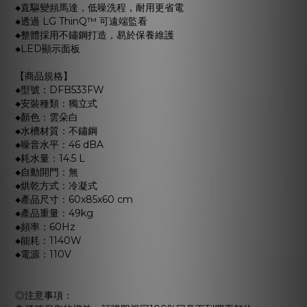
◆直驅變頻馬達，低噪洗程，耐用更省電
◆透過 LG ThinQ™ 可遠端監看
◆整體採用不鏽鋼打造，易於保養維護
◆LED顯示面板
【商品規格】
◆型號：DFB533FW
◆安裝種類：獨立式
◆顏色：雲朵白
◆水槽材質：不鏽鋼
◆噪音水平：46 dBA
◆耗水量：14.5 L
◆自動開門：無
◆烘乾方式：冷凝式
◆產品尺寸：60x85x60 cm
◆產品重量：49kg
◆頻率：60Hz
◆能耗：1140W
◆電源：110V
◎注意事項：