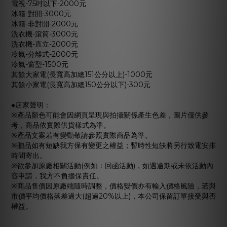
電視-75吋以下-2000元
冰箱-對開-3000元
冰箱-非對開-2000元
洗衣機-滾筒-3000元
洗衣機-直立-2000元
冷氣-分離式-2000元
冷氣-窗型-1500元
其餘大家電(長寬高加總151公分以上)-1000元
其餘小家電(長寬高加總150公分以下)-300元
◆店家聲明：
※產品顏色可能會因網頁呈現與拍攝關係產生色差，圖片僅供參
考，商品依實際供貨樣式為準。
※產品文案若有變動敬請參照實際商品為準。
※贈品如有短缺我方保有變更之權益；暫時性短缺將另行致電安排
時間寄出。
※欲參加原廠相關活動(例如：回函活動)，如遇逾期或未依活動內
容申請，我方不負擔保責任。
※商品售價因原廠端隨時調整，價格變價亦有輸入價格風險，若與
市價平均價格落差過大(超過20%以上)，本公司保留訂單接受與否
權益。