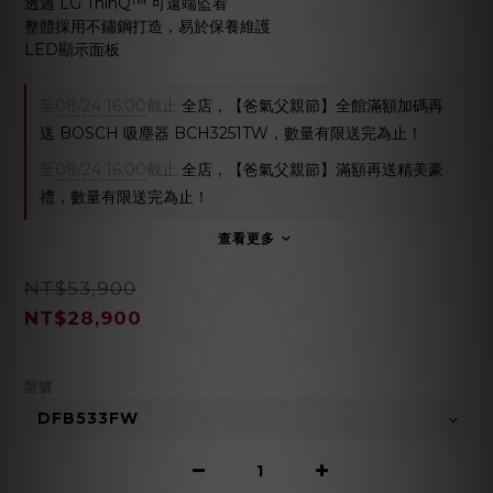
透過 LG ThinQ™ 可遠端監看
整體採用不鏽鋼打造，易於保養維護
LED顯示面板
至
08/24 16:00
截止
全店，【爸氣父親節】全館滿額加碼再
送 BOSCH 吸塵器 BCH3251TW，數量有限送完為止！
至
08/24 16:00
截止
全店，【爸氣父親節】滿額再送精美豪
禮，數量有限送完為止！
查看更多
NT$53,900
NT$28,900
型號