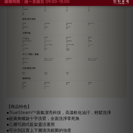
【商品特色】
◆TrueSteam™蒸氣潔亮科技，高溫軟化油汙，輕鬆洗淨
◆超廣角螺旋十字洗臂，全面洗淨零死角
◆三層可調式藍架靈活運用
◆可分別設置上下層清洗範圍的強度