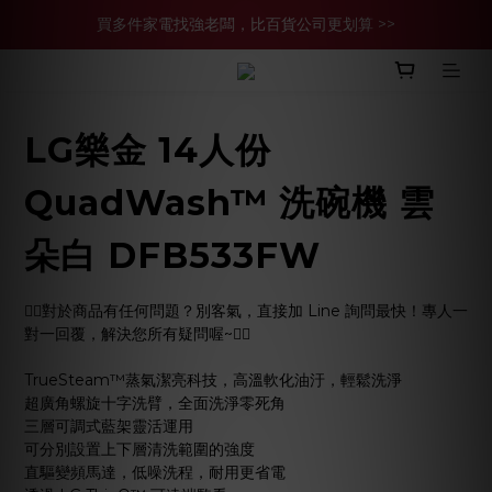
買多件家電找強老闆，比百貨公司更划算 >>
買多件家電找強老闆，比百貨公司更划算 >>
官網現金轉帳優惠 結帳輸【YHH02】再享2%優惠
買多件家電找強老闆，比百貨公司更划算 >>
LG樂金 14人份
QuadWash™ 洗碗機 雲
朵白 DFB533FW
🙋‍♀️對於商品有任何問題？別客氣，直接加 Line 詢問最快！專人一
對一回覆，解決您所有疑問喔~🙋‍♂️
TrueSteam™蒸氣潔亮科技，高溫軟化油汙，輕鬆洗淨
超廣角螺旋十字洗臂，全面洗淨零死角
三層可調式藍架靈活運用
可分別設置上下層清洗範圍的強度
直驅變頻馬達，低噪洗程，耐用更省電