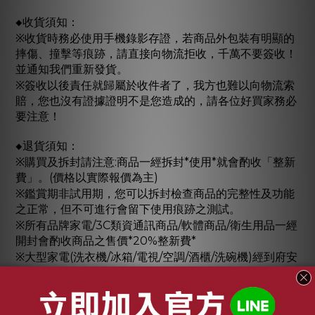
◆收貨須知：
※收貨時務必使用手機錄影存證，若商品外包裝有明顯的
摔傷、撞擊等痕跡，請直接向物流拒收，千萬不要簽收！
並通知我們重新發貨。
※簽收以後責任就歸屬於收件者了，我方也難以向物流索
賠，您也沒有證據證明不是您造成的，請各位好買家務必
要注意！
◆退貨須知：
※購買及拆封請注意:商品一經拆封*使用*就會酌收「整新
費」。(價格以實際報價為主)
※鑑賞期非試用期，您可以拆封檢查商品的完整性及功能
之正常，但不可進行會留下使用痕跡之測試。
※所有品牌家電/3C類資通訊商品/軟體商品/衛生用品一經
開封會酌收商品之售價*20%整新費*
※大型家電(洗衣機/冰箱/電視/空調/酒櫃/洗碗機)經到府安
裝後之商品，會酌收商品之售價*40%整新費*
◆若商品寄出但我不要了：