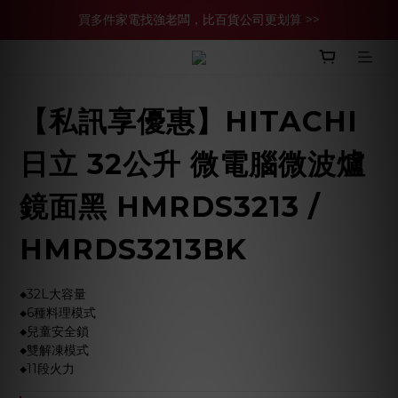
買多件家電找強老闆，比百貨公司更划算 >>
買多件家電找強老闆，比百貨公司更划算 >>
官網現金轉帳優惠 結帳輸【YHH02】再享2%優惠
買多件家電找強老闆，比百貨公司更划算 >>
【私訊享優惠】HITACHI
日立 32公升 微電腦微波爐
鏡面黑 HMRDS3213 /
HMRDS3213BK
◆32L大容量
◆6種料理模式
◆兒童安全鎖
◆雙解凍模式
◆11段火力