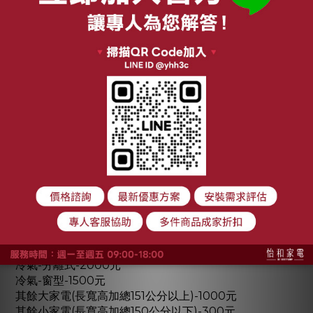
※若商品已經交付物流但因消費者因素拒收或無法送達
者，仍會收取寄出運費。
※本賣場商品皆是含運費標價。
※依消保法第19條規定，消費者均得於7日猶豫期內，無
條件解約退貨，無須負擔任何費用及退貨運費，但若有行
政院所定合理例外情事者，不在此限；
※依行政院經濟部公告「零售業等網路交易定型化契約應
記載事項」第9點「運費」規定：「企業經營者應記載寄
送商品運費之計價及負擔方式」，本公司會酌收商品寄出
運費，計費表如下：
電視-75吋以上-3000元
電視-75吋以下-2000元
冰箱-對開-3000元
冰箱-非對開-2000元
洗衣機-滾筒-3000元
洗衣機-直立-2000元
冷氣-分離式-2000元
冷氣-窗型-1500元
其餘大家電(長寬高加總151公分以上)-1000元
其餘小家電(長寬高加總150公分以下)-300元