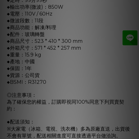
◆定時：99分99秒
◆輸出功率(微波)：850W
◆電壓：110V / 60Hz
◆微波段數：11段
◆商品功能：解凍/料理
◆配件：玻璃轉盤
◆商品尺寸：523 * 410 * 300 mm
◆外箱尺寸：571 * 452 * 257 mm
◆重量：15.9 kg
◆產地：中國
◆保固：1年
◆貨源：公司貨
◆BSMI：R31270
◎注意事項：
為了確保您的權益，訂購即視同100%同意下列買賣契
約：
◆配送須知：
※大家電（冰箱、電視、洗衣機）多為原廠直送，出貨後
不會有單號，配送相關進度可直接透過平台做洽詢。