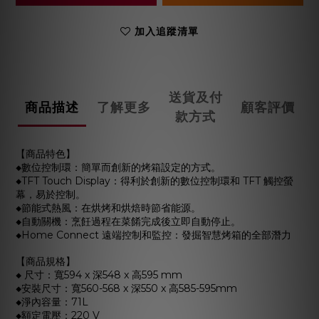
加入追蹤清單
送貨及付
商品描述
了解更多
顧客評價
款方式
【商品特色】
◆數位控制環：簡單而創新的烤箱設定的方式。
◆TFT Touch Display：得利於創新的數位控制環和 TFT 觸控螢
幕，易於控制。
◆節能式熱風：在烘烤和烘焙時節省能源。
◆自動關機：烹飪過程在菜餚完成後立即自動停止。
◆Home Connect 遠端控制和監控：發掘智慧烤箱的全部潛力
【商品規格】
◆ 尺寸：寬594 x 深548 x 高595 mm
◆安裝尺寸：寬560-568 x 深550 x 高585-595mm
◆淨內容量：71L
◆額定電壓：220 V