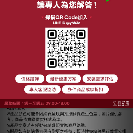
※本賣場商品皆是含運費標價。
※依消保法第19條規定，消費者均得於7日猶豫期內，無條件解約
退貨，無須負擔任何費用及退貨運費，但若有行政院所定合理例
外情事者，不在此限；
※依行政院經濟部公告「零售業等網路交易定型化契約應記載事
項」第9點「運費」規定：「企業經營者應記載寄送商品運費之計
價及負擔方式」，本公司會酌收商品寄出運費，計費表如下：
電視-75吋以上-3000元
電視-75吋以下-2000元
冰箱-對開-3000元
冰箱-非對開-2000元
洗衣機-滾筒-3000元
洗衣機-直立-2000元
冷氣-分離式-2000元
冷氣-窗型-1500元
其餘大家電(長寬高加總151公分以上)-1000元
其餘小家電(長寬高加總150公分以下)-300元
◆店家聲明：
※產品顏色可能會因網頁呈現與拍攝關係產生色差，圖片僅供參
考，商品依實際供貨樣式為準。
※產品文案若有變動敬請參照實際商品為準。
※贈品如有短缺我方保有變更之權益；暫時性短缺將另行致電安排