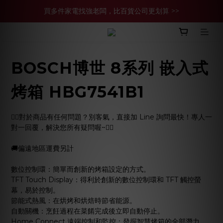
買多件家電找強老闆，比百貨公司更划算 >>
買多件家電找強老闆，比百貨公司更划算 >>
官網現金轉帳優惠 結帳輸【YHH02】再享2%優惠
買多件家電找強老闆，比百貨公司更划算 >>
BOSCH博世 8系列 嵌入式
烤箱 HBG7541B1
🙋‍♀️對於商品有任何問題？別客氣，直接加 Line 詢問最快！專人一
對一回覆，解決您所有疑問喔~🙋‍♂️
🚚偏遠地區運費另計
數位控制環：簡單而創新的烤箱設定的方式。
TFT Touch Display：得利於創新的數位控制環和 TFT 觸控螢
幕，易於控制。
節能式熱風：在烘烤和烘焙時節省能源。  
自動關機：烹飪過程在菜餚完成後立即自動停止。
Home Connect 遠端控制和監控：發掘智慧烤箱的全部潛力