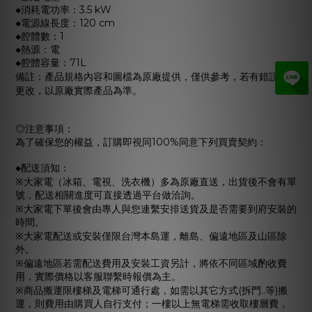
◆消耗電功率：3.5 kW
◆電源線長度：120 cm
◆腔體數：1
◆熱源：電
◆腔體容量：71L
備註：產品規格內容和圖檔為原廠提供，僅供參考，若有錯誤或
更改，以原廠實際產品為準。
◎注意事項：
為了確保您的權益，訂購即視同100%同意下列買賣契約：
◆配送須知：
※大家電（冰箱、電視、洗衣機）多為原廠直送，出貨後不會有單
號，配送相關進度可直接透過平台做洽詢。
※大家電下單後會由專人與您連繫安排送貨及是否需要到府安裝的
時間。
※大家電配送或安裝僅限台灣本島運，離島、偏遠地區及山區除
外。
※偏遠地區若需配送費用及安裝工資另計，將依不同區域酌收費
用，實際價格以客服聯繫時報價為主。
※商品搬運限樓梯及電梯可通行處，如需以其它方式(拆門..等)搬
運，則費用由購買人自行支付；一樓以上無電梯需收取樓層費，