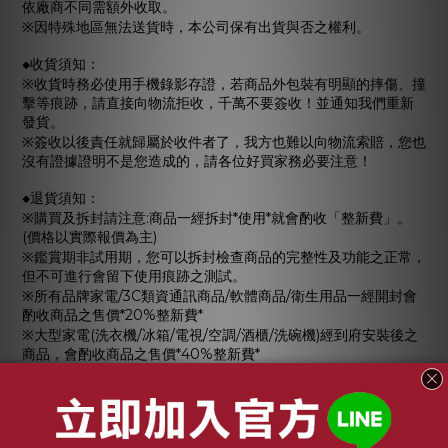
依廠商不同需額外收取。
※因特殊地區無法送貨時，本公司保有出貨與否之權利。
◆收貨須知：
※收貨時務必使用手機錄影存證，若商品外包裝有明顯的摔傷、撞
擊等痕跡，請直接向物流拒收，千萬不要簽收！並通知我們重新
發貨。
※簽收以後責任就歸屬於收件者了，我方也難以向物流索賠，您也
沒有證據證明不是您造成的，請各位好買家務必要注意！
◆退貨須知：
※購買及拆封請注意:商品一經拆封*使用*就會酌收「整新費」。
(價格以實際報價為主)
※鑑賞期非試用期，您可以拆封檢查商品的完整性及功能之正常，
但不可進行會留下使用痕跡之測試。
※所有品牌家電/3C類資通訊商品/軟體商品/衛生用品一經開封會
酌收商品之售價*20%整新費*
※大型家電(洗衣機/冰箱/電視/空調/酒櫃/洗碗機)經到府安裝後之
商品，會酌收商品之售價*40%整新費*
◆若商品寄出但我不要了：
※若商品已經交付物流但因消費者因素拒收或無法送達者，仍會收
取寄出運費。