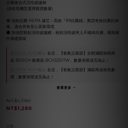
抗菌複合式活性碳濾棉
(請依照機型選擇購買數量)
🟢 強效抗菌 HEPA 濾芯：高效『99抗菌綠』實證有效抗菌抗病
毒，適合所有安心居家環境
⚫️ 加強型顆粒活性碳濾網：粉狀活性碳夾入不織布內層，吸附家
中基礎異味
至
08/24 16:00
截止
全店，【爸氣父親節】全館滿額加碼再
送 BOSCH 吸塵器 BCH3251TW，數量有限送完為止！
至
08/24 16:00
截止
全店，【爸氣父親節】滿額再送精美豪
禮，數量有限送完為止！
查看更多
NT$1,790
NT$1,280
方案