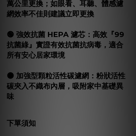
萬公里更換；如眼看、耳聽、體感濾
網效率不佳則建議立即更換
🟢 強效抗菌 HEPA 濾芯：高效『99
抗菌綠』實證有效抗菌抗病毒，適合
所有安心居家環境
⚫️ 加強型顆粒活性碳濾網：粉狀活性
碳夾入不織布內層，吸附家中基礎異
味
下單須知