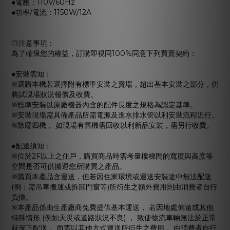
◆電壓：110V/60Hz
◆功率/電流：1150W/12A
◎注意事項：
為了確保您的權益，訂購即視同100%同意下列買賣契約：
◆安裝需知：
※選購本機若選擇附有標準安裝之賣場，超出基本安裝之部分，仍
將試現場狀況報價及收費。
※標準安裝以原廠機器內含的配件長度之規格為認定基準。
※安裝現場需具備產品所需電源及進水排水管以利安裝流程近行。
※除廢四機， 如現場有舊機需回收以利新品安裝，需另行收費。
◆配送須知：
※位於2F以上之住戶，購買商品時需考量樓梯間的寬度與高度等
空間是否可供搬運您所購買之產品。
※購買本產品含運送，但若因住家環境或運送安裝途中無法配送
(例：需吊車搬運或拆卸門窗等)所衍生之額外費用則由消費者自行
負擔。
※本產品係由生產廠商免費提供基本運送， 若因地處偏遠或其他
特殊情形 (例如天災或道路狀況不良) ， 致使物流車輛無法於正常
狀況下配送， 而需以其他方式運送所衍生之費用， 由消費者自行