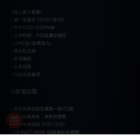
《線上真人客服》
｜週一至週五 09:00-18:00
｜中午12:30-13:30午休
｜公休時間：六日及國定假日
｜LINE@ (點擊加入)
｜產品私訊價
｜家電團購
｜企業採購
｜付款失敗處理
小家電自取
｜新北市新店區安康路一段172號
｜此地址無展售，無對外營業
｜中午午休時段 12:30-13:30
立即購買
｜02-8667-3888 (自取務必先電聯)