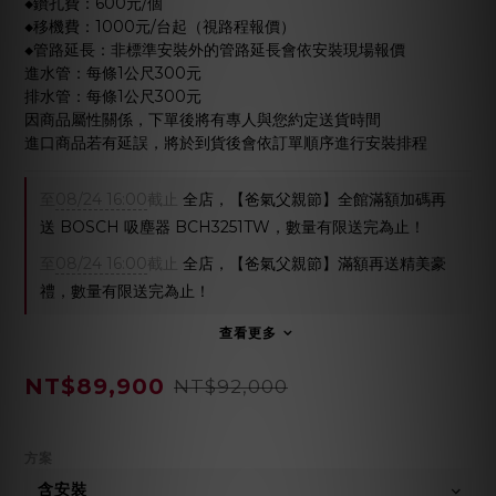
◆鑽孔費：600元/個
◆移機費：1000元/台起（視路程報價）
◆管路延長：非標準安裝外的管路延長會依安裝現場報價
進水管：每條1公尺300元
排水管：每條1公尺300元
因商品屬性關係，下單後將有專人與您約定送貨時間
進口商品若有延誤，將於到貨後會依訂單順序進行安裝排程
至
08/24 16:00
截止
全店，【爸氣父親節】全館滿額加碼再
送 BOSCH 吸塵器 BCH3251TW，數量有限送完為止！
至
08/24 16:00
截止
全店，【爸氣父親節】滿額再送精美豪
禮，數量有限送完為止！
查看更多
NT$89,900
NT$92,000
方案