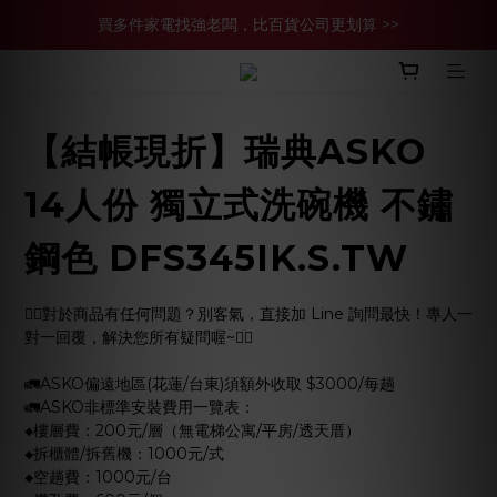
買多件家電找強老闆，比百貨公司更划算 >>
買多件家電找強老闆，比百貨公司更划算 >>
官網現金轉帳優惠 結帳輸【YHH02】再享2%優惠
買多件家電找強老闆，比百貨公司更划算 >>
【結帳現折】瑞典ASKO
14人份 獨立式洗碗機 不鏽
鋼色 DFS345IK.S.TW
🙋‍♀️對於商品有任何問題？別客氣，直接加 Line 詢問最快！專人一
對一回覆，解決您所有疑問喔~🙋‍♂️
🚛ASKO偏遠地區(花蓮/台東)須額外收取 $3000/每趟
🚛ASKO非標準安裝費用一覽表：
◆樓層費：200元/層（無電梯公寓/平房/透天厝）
◆拆櫃體/拆舊機：1000元/式
◆空趟費：1000元/台