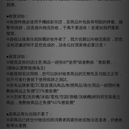
負擔。
◆收貨須知：
※收貨時務必使用手機錄影存證，若商品外包裝有明顯的摔傷、撞
擊等痕跡，請直接向物流拒收，千萬不要簽收！並通知我們重新
發貨。
※簽收以後責任就歸屬於收件者了，我方也難以向物流索賠，您也
沒有證據證明不是您造成的，請各位好買家務必要注意！
◆退貨須知：
※購買及拆封請注意:商品一經拆封*使用*就會酌收「整新費」。
(價格以實際報價為主)
※鑑賞期非試用期，您可以拆封檢查商品的完整性及功能之正常，
但不可進行會留下使用痕跡之測試。
※所有品牌家電/3C類資通訊商品/軟體商品/衛生用品一經開封會
酌收商品之售價*20%整新費*
※大型家電(洗衣機/冰箱/電視/空調/酒櫃/洗碗機)經到府安裝後之
商品，會酌收商品之售價*40%整新費*
◆若商品寄出但我不要了：
※若商品已經交付物流但因消費者因素拒收或無法送達者，仍會收
取寄出運費。