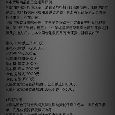
※本賣場商品皆是含運費標價。
※依消保法第19條規定，消費者均得於7日猶豫期內，無條件解約
退貨，無須負擔任何費用及退貨運費，但若有行政院所定合理例
外情事者，不在此限；
※依行政院經濟部公告「零售業等網路交易定型化契約應記載事
項」第9點「運費」規定：「企業經營者應記載寄送商品運費之計
價及負擔方式」，本公司會酌收商品寄出運費，計費表如下：
電視-75吋以上-3000元
電視-75吋以下-2000元
冰箱-對開-3000元
冰箱-非對開-2000元
洗衣機-滾筒-3000元
洗衣機-直立-2000元
冷氣-分離式-2000元
冷氣-窗型-1500元
其餘大家電(長寬高加總151公分以上)-1000元
其餘小家電(長寬高加總150公分以下)-300元
◆店家聲明：
※產品顏色可能會因網頁呈現與拍攝關係產生色差，圖片僅供參
考，商品依實際供貨樣式為準。