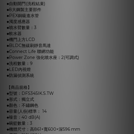
◆自動開門(洗程結束)
◆8大鋼製主要部件
◆PEX銅級進水管
◆濁度感應器
◆噴水臂數量：3
◆軟水器
◆機門上方LCD
◆BLDC無碳刷靜音馬達
◆Connect Life 聯網功能
◆Power Zone 強化噴水座：2(可調式)
◆洗程數量：9
◆LED內視燈
◆防漏偵測系統
【商品規格】
◆型號：DFS345IK.S.TW
◆形式：獨立式
◆顏色：不鏽鋼色
◆容量(人份)標準： 14
◆噪音：40 dB(A)
◆碗籃數量：3
◆機體尺寸：高861×寬600×深596 mm