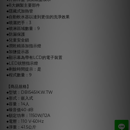
◆8大鋼製主要部件
◆隱藏式加熱管
◆自動軟水器以達到更佳的洗淨效果
◆噴灑把手：3
◆噴淋區域數量：9
◆防漏保護
◆兒童安全鎖
◆潤乾精添加指示燈
◆加鹽提示器
◆顯示幕為帶有LCD的電子裝置
◆LED狀態指示燈
◆剩餘時間提示：是
◆程式數量：9
【商品規格】
◆型號：DBI545IK.W.TW
◆形式：嵌入式
◆容量：14人
◆噪音值40 dB
◆額定功率：1150W/12A
◆電壓：110 V-60Hz
◆淨重：41.5公斤