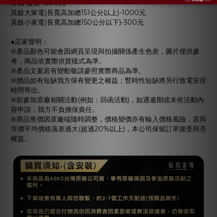
冷氣-窗型-1500元
其餘大家電(長寬高加總151公分以上)-1000元
其餘小家電(長寬高加總150公分以下)-300元
◆店家聲明：
※產品顏色可能會因網頁呈現與拍攝關係產生色差，圖片僅供參
考，商品依實際供貨樣式為準。
※產品文案若有變動敬請參照實際商品為準。
※贈品如有短缺我方保有變更之權益；暫時性短缺將另行致電安排
時間寄出。
※欲參加原廠相關活動(例如：回函活動)，如遇逾期或未依活動內
容申請，我方不負擔保責任。
※商品售價因原廠端隨時調整，價格變價亦有輸入價格風險，若與
市價平均價格落差過大(超過20%以上)，本公司保留訂單接受與否
權益。