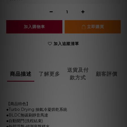
加入購物車
立即購買
加入追蹤清單
送貨及付
商品描述
了解更多
顧客評價
款方式
【商品特色】
◆Turbo Drying 抽氣冷凝烘乾系統
◆BLDC無碳刷靜音馬達
◆自動開門(洗程結束)
◆外部浮盤-偵測底盤積水