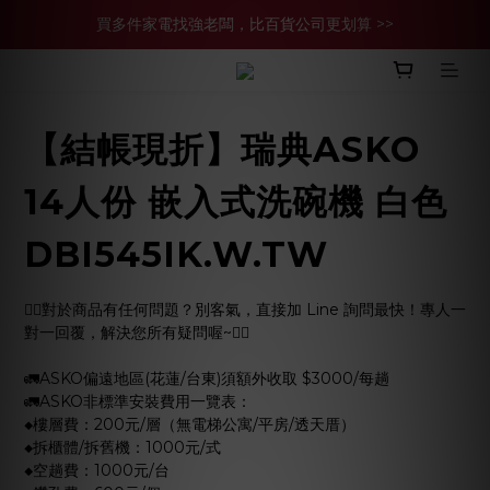
買多件家電找強老闆，比百貨公司更划算 >>
買多件家電找強老闆，比百貨公司更划算 >>
官網現金轉帳優惠 結帳輸【YHH02】再享2%優惠
買多件家電找強老闆，比百貨公司更划算 >>
【結帳現折】瑞典ASKO
14人份 嵌入式洗碗機 白色
DBI545IK.W.TW
🙋‍♀️對於商品有任何問題？別客氣，直接加 Line 詢問最快！專人一
對一回覆，解決您所有疑問喔~🙋‍♂️
🚛ASKO偏遠地區(花蓮/台東)須額外收取 $3000/每趟
🚛ASKO非標準安裝費用一覽表：
◆樓層費：200元/層（無電梯公寓/平房/透天厝）
◆拆櫃體/拆舊機：1000元/式
◆空趟費：1000元/台