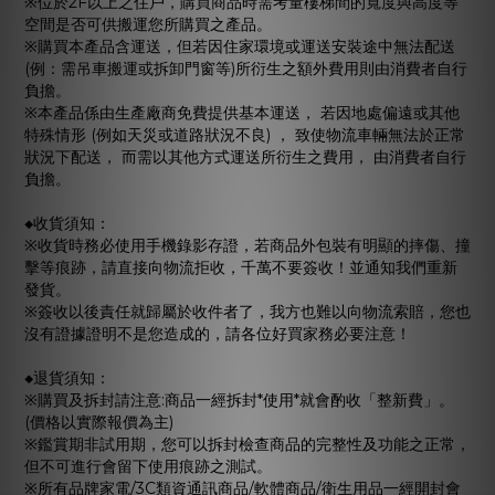
※位於2F以上之住戶，購買商品時需考量樓梯間的寬度與高度等
空間是否可供搬運您所購買之產品。
※購買本產品含運送，但若因住家環境或運送安裝途中無法配送
(例：需吊車搬運或拆卸門窗等)所衍生之額外費用則由消費者自行
負擔。
※本產品係由生產廠商免費提供基本運送， 若因地處偏遠或其他
特殊情形 (例如天災或道路狀況不良) ， 致使物流車輛無法於正常
狀況下配送， 而需以其他方式運送所衍生之費用， 由消費者自行
負擔。
◆收貨須知：
※收貨時務必使用手機錄影存證，若商品外包裝有明顯的摔傷、撞
擊等痕跡，請直接向物流拒收，千萬不要簽收！並通知我們重新
發貨。
※簽收以後責任就歸屬於收件者了，我方也難以向物流索賠，您也
沒有證據證明不是您造成的，請各位好買家務必要注意！
◆退貨須知：
※購買及拆封請注意:商品一經拆封*使用*就會酌收「整新費」。
(價格以實際報價為主)
※鑑賞期非試用期，您可以拆封檢查商品的完整性及功能之正常，
但不可進行會留下使用痕跡之測試。
※所有品牌家電/3C類資通訊商品/軟體商品/衛生用品一經開封會