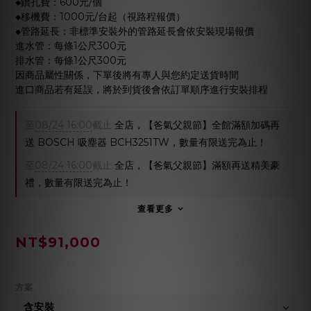
◆鑽孔費：600元/個
◆移機費：1000元/台起（視路程報價）
◆管路延長：非標準安裝外的管路延長會依安裝現場報價
進水管：每條1公尺300元
排水管：每條1公尺300元
因商品屬性關係，下單後將有專人與您約定送貨時間
進口商品若有延誤，將於到貨後會依訂單順序進行安裝排程
至
08/24 16:00
截止
全店，【爸氣父親節】全館滿額加碼再
送 BOSCH 吸塵器 BCH3251TW，數量有限送完為止！
至
08/24 16:00
截止
全店，【爸氣父親節】滿額再送精美豪
禮，數量有限送完為止！
查看更多
NT$91,000
方案