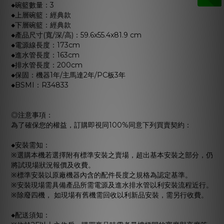
◆碗籃數量：3
◆上層碗籃：經典款
◆下層碗籃：經典款
◆產品尺寸(寬/深/高)：59.6x55.4x81.9 cm
◆電源線長度：173cm
◆進水管長度：163cm
◆排水管長度：200cm
◆保固：機器1年/主馬達2年/PC板3年
◆BSMI：R34833
◎注意事項：
為了確保您的權益，訂購即視同100%同意下列買賣契約：
◆安裝需知：
※選購本機若選擇附有標準安裝之賣場，超出基本安裝之部分，仍
將試現場狀況報價及收費。
※標準安裝以原廠機器內含的配件長度之規格為認定基準。
※安裝現場需具備產品所需電源及進水排水管以利安裝流程近行。
※除廢四機， 如現場有舊機需回收以利新品安裝，需另行收費。
◆配送須知：