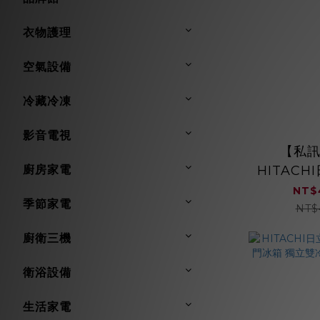
衣物護理
空氣設備
冷藏冷凍
影音電視
【私
廚房家電
HITACHI
頻雙
NT$
季節家電
RS600
NT$
大容
廚衛三機
衛浴設備
生活家電