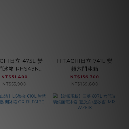
ACHI日立 475L 變
HITACHI日立 741L 變
冰箱 RHS49NJ
頻六門冰箱
雙冷卻系統 日本製
RZXC740KJ 日本原裝
NT$51,400
NT$156,300
自動雙開門 智能遠端遙
NT$55,900
NT$169,800
控