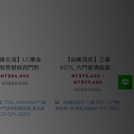
後出清】LG樂金
【結帳現折】三菱
L 智慧變頻四門對開
607L 六門玻璃鏡面電
 GR-BLF61BE
冰箱 (星光白/星砂杏)
NT$64,900
NT$76,400 ~
NT$77,400
MR-WZ61K
NT$89,900
NT$87,900