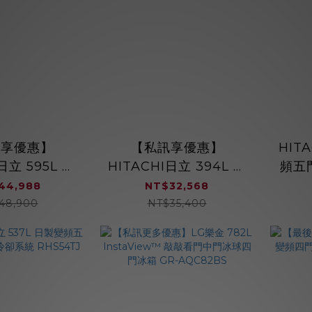
訊享優惠】
【私訊享優惠】
HIT
日立 595L 變
HITACHI日立 394L 變
頻五門
門對開冰箱
頻三門電冰箱 RG41B /
獨立
44,988
NT$32,568
PTW 冷藏冷凍
RG41BL (右開/左開) 純
48,900
NT$35,400
量左右分
淨自動製冰