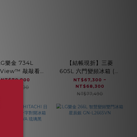
LG樂金 734L
【結帳現折】三菱
taView™ 敲敲看門
605L 六門變頻冰箱 (玫
冰球對開冰箱 星光
瑰金/絹絲白) MR-
NT$70,800
NT$67,300 ~
NT$68,300
GR-QPLC82SS
JX61C
NT$89,900
NT$77,490