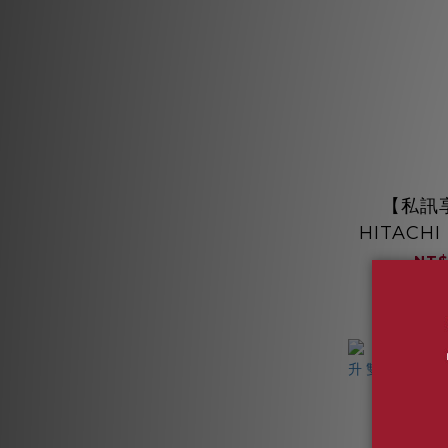
【私訊
HITACHI
頻兩門冰箱
NT$
開 HRBN
NT$
能效 琉璃