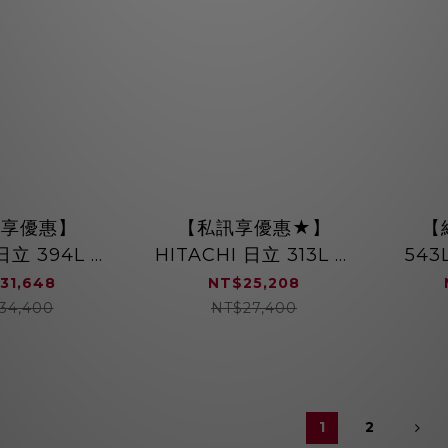
訊享優惠】
【私訊享優惠★】
【
日立 394L 變
HITACHI 日立 313L 變
54
 RV41C 急
頻兩門冰箱 琉璃鏡面 左
冰箱
31,648
NT$25,208
冷凍 一鍵冰鎮
開 HRBN5366DFL 一
34,400
NT$27,400
級能效 琉璃黑 / 琉璃白
1
2