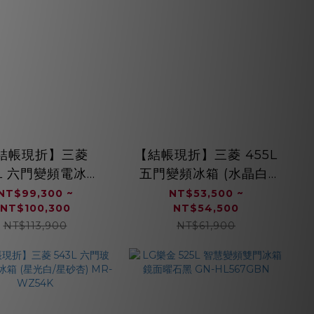
結帳現折】三菱
【結帳現折】三菱 455L
5L 六門變頻電冰箱
五門變頻冰箱 (水晶白/
杏/水晶棕/水晶白/
水晶杏) MR-B46F
NT$99,300 ~
NT$53,500 ~
NT$100,300
NT$54,500
黑) MR-WX71C
NT$113,900
NT$61,900