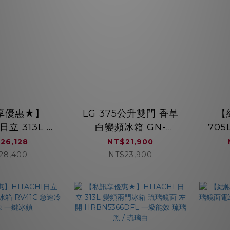
享優惠★】
LG 375公升雙門 香草
【
 日立 313L 變
白變頻冰箱 GN-
70
 琉璃鏡面 右
L372BEN
(水晶
26,128
NT$21,900
5366DF 一級
水晶
28,400
NT$23,900
 琉璃鏡