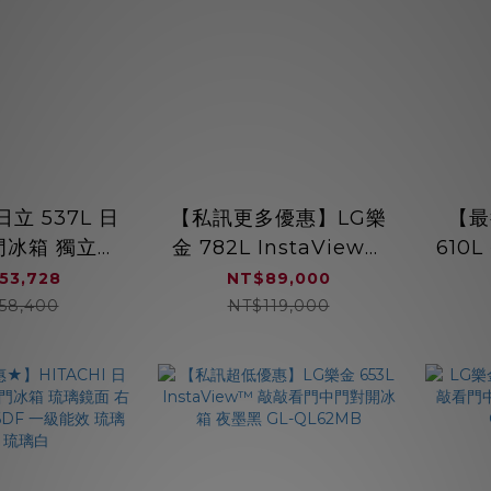
日立 537L 日
【私訊更多優惠】LG樂
【最
門冰箱 獨立雙
金 782L InstaView™
610
RHS54TJ
敲敲看門中門冰球四門
冰箱
53,728
NT$89,000
冰箱 GR-AQC82BS
58,400
NT$119,000