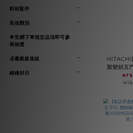
耗材配件
其他類別
🌟官網下單指定品項即可參
與抽獎
HITACHI
💰優惠超值組
製變頻五
綠綠好日
冷卻系統 
NT$
NT$