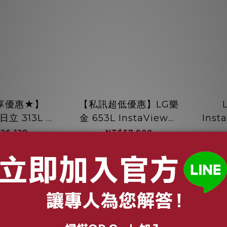
享優惠★】
【私訊超低優惠】LG樂
 日立 313L 變
金 653L InstaView™
Ins
 琉璃鏡面 右
敲敲看門中門對開冰箱
中門
26,128
NT$57,900
5366DF 一級
夜墨黑 GL-QL62MB
銀 
26,400
NT$77,900
黑 / 琉璃白