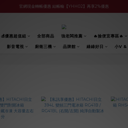
官網現金轉帳優惠 結帳輸【YHH02】再享2%優惠
買多件家電找強老闆，比百貨公司更划算 >>
買多件家電找強老闆，比百貨公司更划算 >>
💰優惠超值組
全部商品
強老闆推薦
🔥撿便宜專區🔥
影音電視
廚衛三機
品牌館
綠綠好日
小V &