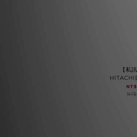
【私
HITACHI
頻三門冰箱
NT$
速冷藏/
NT$