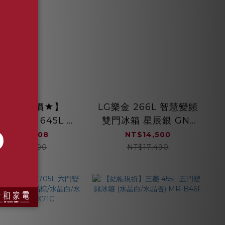
私訊甜甜價★】
LG樂金 266L 智慧變頻
CHI 日立 645L 變
雙門冰箱 星辰銀 GN-
四門十字對開冰箱
L266SVN
NT$59,708
NT$14,500
N9713DFSVA 琉
NT$64,900
NT$17,490
璃黑