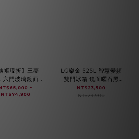
結帳現折】三菱
LG樂金 525L 智慧變頻
3L 六門玻璃鏡面電
雙門冰箱 鏡面曜石黑
 (星光白/星砂杏)
GN-HL567GBN
NT$65,000 ~
NT$23,500
NT$74,900
MR-WZ54K
NT$29,900