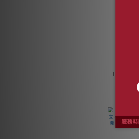
【贈
Liebher
門對
NT$3
SBSes8
NT$
酒櫃