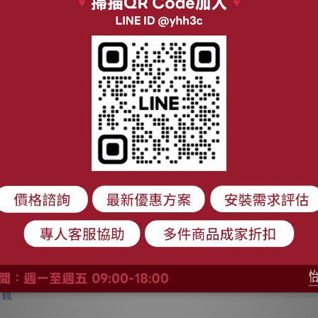
基本安裝】
【結帳現折】三菱 513L
【
r 645公升 雙
六門變頻冰箱 (絹絲杏/
HITA
開式冰箱
絹絲白) MR-RX51E
頻 
30,600
NT$52,700 ~
NT$53,700
486 冷藏 冷凍
HR4
348,000
NT$60,900
 三合一