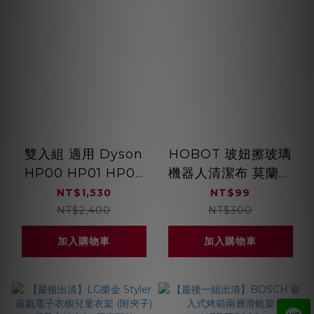
雙入組 適用 Dyson
HOBOT 玻妞擦玻璃
HP00 HP01 HP02
機器人清潔布 莫蘭迪
HP03 DP01 DP03
一包12片
NT$1,530
NT$99
空氣清淨機 HEPA抗
NT$2,400
NT$300
菌濾芯 綠綠好日
加入購物車
加入購物車