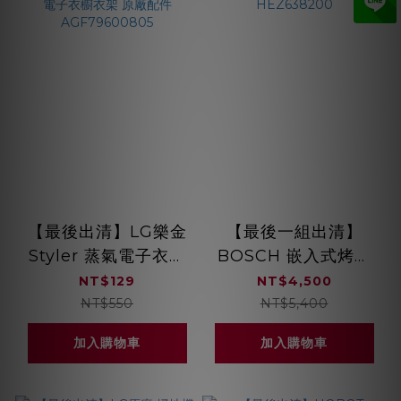
【最後出清】LG樂金
【最後一組出清】
Styler 蒸氣電子衣櫥
BOSCH 嵌入式烤箱
兒童衣架 (附夾子) 電
兩層滑軌架
NT$129
NT$4,500
子衣櫥衣架 原廠配件
HEZ638200
NT$550
NT$5,400
AGF79600805
加入購物車
加入購物車