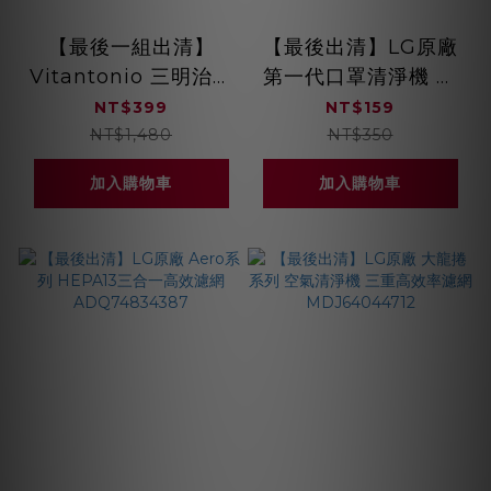
【最後一組出清】
【最後出清】LG原廠
Vitantonio 三明治機
第一代口罩清淨機 替
橫紋烤盤 PVHS-10B-
換式襯墊(30片) LITE
NT$399
NT$159
HT
有透氣孔
NT$1,480
NT$350
ADQ75797702
加入購物車
加入購物車