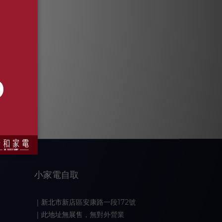
小家電自取
｜新北市新店區安康路一段172號
｜此地址無展售，無對外營業