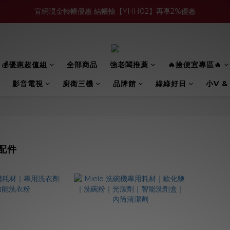
官網現金轉帳優惠 結帳輸【YHH02】再享2%優惠
買多件家電找強老闆，比百貨公司更划算 >>
買多件家電找強老闆，比百貨公司更划算 >>
💰優惠超值組
全部商品
強老闆推薦
🔥撿便宜專區🔥
影音電視
廚衛三機
品牌館
綠綠好日
小V &
配件