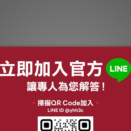
 洗衣機耗材｜專
Miele 洗碗機專用耗材
｜多功能洗衣
｜軟化鹽｜洗碗粉｜光
粉
潔劑｜智能洗劑盒｜內
~ NT$1,050
NT$218 ~ NT$699
筒清潔劑
NT$990