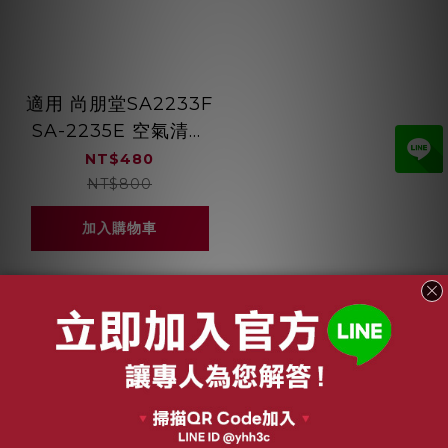
適用 尚朋堂SA2233F
SA-2235E 空氣清淨
機 複合式活性碳
NT$480
HEPA抗菌濾芯 綠綠
NT$800
好日
加入購物車
關於我們
品牌故事