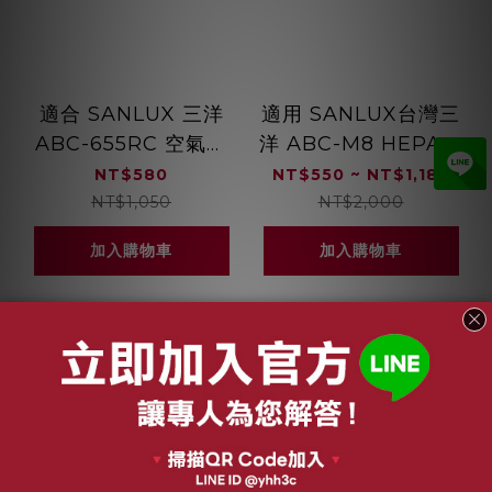
適合 SANLUX 三洋
適用 SANLUX台灣三
ABC-655RC 空氣清
洋 ABC-M8 HEPA抗
淨機濾網 複合式活性
菌濾芯 蜂巢顆粒活性
NT$580
NT$550 ~ NT$1,180
碳 HEPA濾網濾芯 綠
碳濾網 綠綠好日
NT$1,050
NT$2,000
綠好日
加入購物車
加入購物車
關於我們
品牌故事