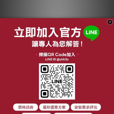
適用 Pinoh品諾 DA-
A1001RW DA-
A1003RW 超級大王
NT$1,380 ~ NT$2,700
HEPA抗菌濾心 蜂顆
NT$5,600
活性碳 複合式濾網 綠
加入購物車
綠好日
關於我們