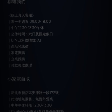
聯絡我們
《線上真人客服》
｜週一至週五 09:00-18:00
｜中午12:30-13:30午休
｜公休時間：六日及國定假日
｜LINE@ (點擊加入)
｜產品私訊價
｜家電團購
｜企業採購
｜付款失敗處理
小家電自取
｜新北市新店區安康路一段172號
｜此地址無展售，無對外營業
｜中午午休時段 12:30-13:30
｜02-8667-3888 (自取務必先電聯)