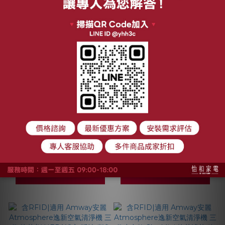
適用 Amway安麗
適用 Amway安麗
Atmosphere逸新空
Atmosphere逸新空
氣清淨機 二代 抗敏
氣清淨機 二代 抗菌抗
NT$1,180 ~ NT$1,880
NT$980 ~ NT$2,180
HEPA濾心 顆粒活性
病毒HEPA濾心 顆粒
NT$3,000
NT$3,200
碳濾網 綠綠好日
活性碳濾網 綠綠好日
加入購物車
加入購物車