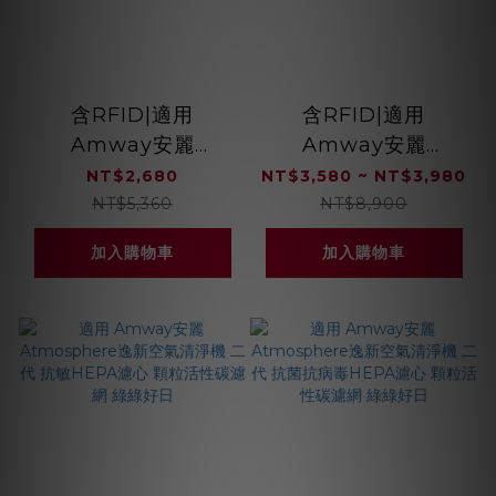
含RFID|適用
含RFID|適用
Amway安麗
Amway安麗
Atmosphere逸新空
Atmosphere逸新空
NT$2,680
NT$3,580 ~ NT$3,980
氣清淨機 三代小台款
氣清淨機 三代 抗菌/敏
NT$5,360
NT$8,900
Sky Mini 抗菌濾芯
HEPA濾心 活性碳濾
加入購物車
加入購物車
綠綠好日
網 綠綠好日