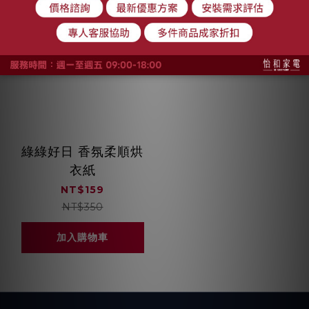
綠綠好日 香氛柔順烘
衣紙
NT$159
NT$350
加入購物車