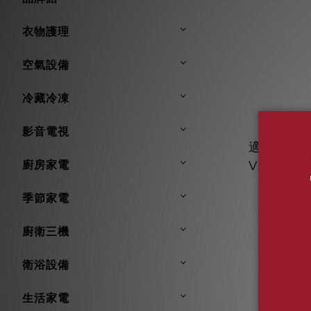
衣物護理
空氣設備
冷藏冷凍
影音電視
適用 VOLV
廚房家電
V60 V90
汽車冷氣 
NT
季節家電
綠好日
NT
廚衛三機
衛浴設備
生活家電