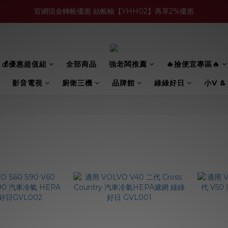
官網現金轉帳優惠 結帳輸【YHH02】再享2%優惠
買多件家電找強老闆，比百貨公司更划算 >>
買多件家電找強老闆，比百貨公司更划算 >>
💰優惠超值組
全部商品
強老闆推薦
🔥撿便宜專區🔥
影音電視
廚衛三機
品牌館
綠綠好日
小V &
豪