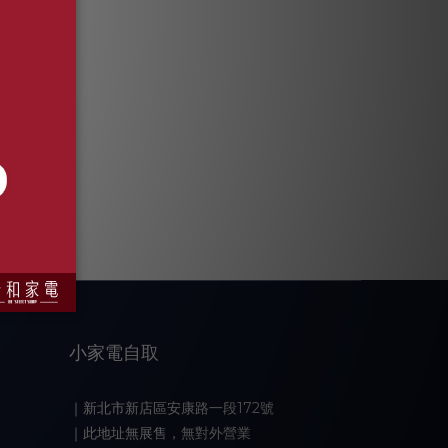
小家電自取
｜新北市新店區安康路一段172號
｜此地址無展售，無對外營業