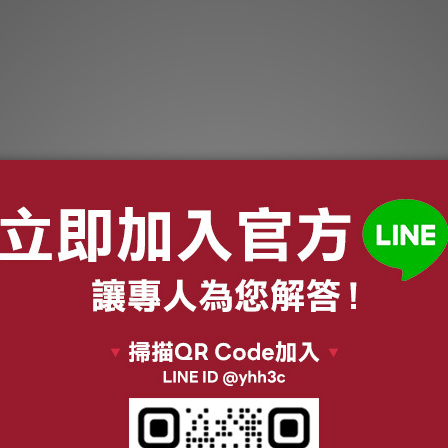
O S60 S90
適用 VOLVO V40 二代
適用 V
 XC60 XC90
Cross Country 汽車冷
S40
HEPA濾網 綠
氣HEPA濾網 綠綠好日
氣H
$799
NT$799
GVL002
GVL001
$1,080
NT$1,080