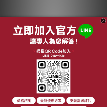
適用 BMW 5系 5系
適用 BMW 1系 2系 3
GT 6系 6系COUPE
系 4系 3GT 汽車冷氣
7系 【F世代】 雙入組
HEPA濾網 綠綠好日
NT$1,699
NT$1,199
汽車冷氣HEPA濾網
GBW005
NT$2,200
NT$2,278
綠綠好日 GBW004
加入購物車
加入購物車
關於我們