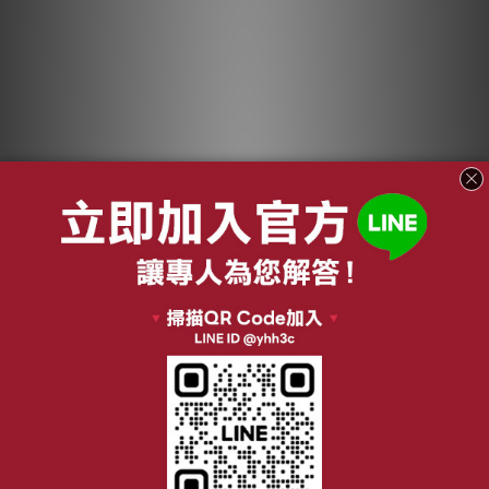
LAFA 天堂費洛香 金
綠綠好日 紗窗除塵刮
磚車用香氛 TESLA特
水器雙面刷
斯拉專用款
NT$1,880
NT$110
NT$2,660
NT$150
加入購物車
加入購物車