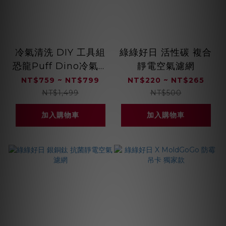
冷氣清洗 DIY 工具組
綠綠好日 活性碳 複合
恐龍Puff Dino冷氣清
靜電空氣濾網
潔噴霧 + 綠綠好日
NT$759 ~ NT$799
NT$220 ~ NT$265
ACT銀銅鈦抗菌濾網
NT$1,499
NT$500
加入購物車
加入購物車