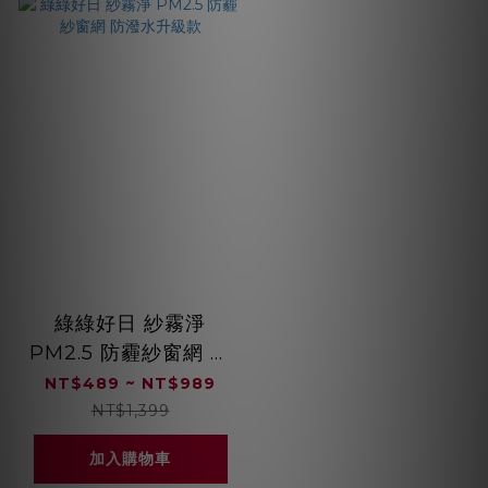
綠綠好日 紗霧淨
PM2.5 防霾紗窗網 防
潑水升級款
NT$489 ~ NT$989
NT$1,399
加入購物車