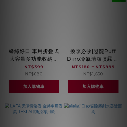
綠綠好日 車用折疊式
換季必收|恐龍Puff
大容量多功能收納箱
Dino冷氣清潔噴霧 免
收納神器
水洗居家冷氣清潔DIY
NT$399
NT$180 ~ NT$999
NT$680
NT$1,650
加入購物車
加入購物車