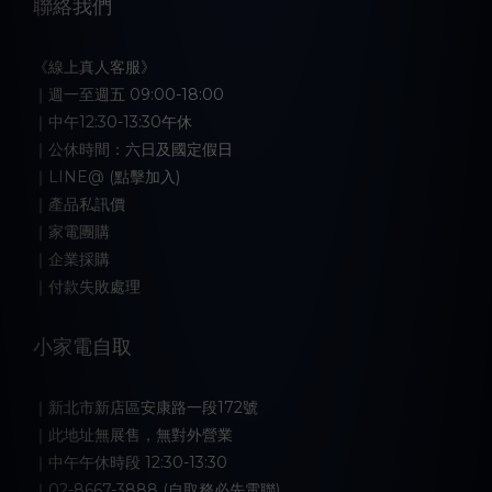
聯絡我們
《線上真人客服》
｜週一至週五 09:00-18:00
｜中午12:30-13:30午休
｜公休時間：六日及國定假日
｜LINE@ (點擊加入)
｜產品私訊價
｜家電團購
｜企業採購
｜付款失敗處理
小家電自取
｜新北市新店區安康路一段172號
｜此地址無展售，無對外營業
｜中午午休時段 12:30-13:30
｜02-8667-3888 (自取務必先電聯)