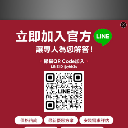
【買2送1】適用
【買2送1】適用
Electrolux伊萊克斯
Electrolux伊萊克斯
Pure
Pure F9(PF91) 系列
NT$1,080
NT$1,080
Q9(PQ91/PQ92) 手
滑移百變吸塵器 排風
NT$1,490
NT$1,640
持式吸塵器 排風口濾
口濾網 前置濾棉 綠綠
加入購物車
加入購物車
網 前置濾棉 綠綠好日
好日
關於我們