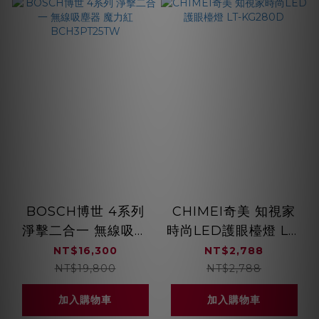
BOSCH博世 4系列
CHIMEI奇美 知視家
淨擊二合一 無線吸塵
時尚LED護眼檯燈 LT-
器 魔力紅
KG280D
NT$16,300
NT$2,788
BCH3PT25TW
NT$19,800
NT$2,788
加入購物車
加入購物車