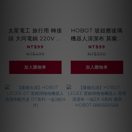
太星電工 旅行用 轉接
HOBOT 玻妞擦玻璃
頭 大同電鍋 220V 異
機器人清潔布 莫蘭迪
電壓專用 轉接器 台灣
一包12片
NT$99
NT$99
精品 AA007/7號
NT$499
NT$300
加入購物車
加入購物車