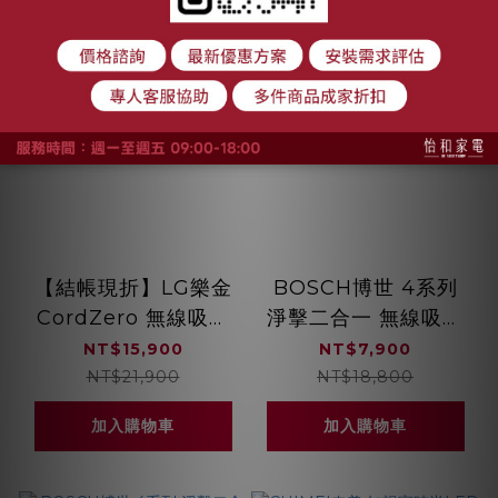
【結帳現折】LG樂金
BOSCH博世 4系列
CordZero 無線吸塵
淨擊二合一 無線吸塵
器 附輕薄地板吸頭
器 星燦黑
NT$15,900
NT$7,900
A9K-MOP3
BCH3251TW
NT$21,900
NT$18,800
加入購物車
加入購物車