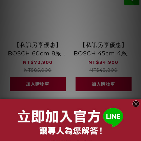
【私訊另享優惠】
【私訊另享優惠】
BOSCH 60cm 8系列
BOSCH 45cm 4系列
獨立式洗碗機 沸石烘
獨立式洗碗機 熱能交
NT$72,900
NT$34,900
乾 8段洗程
換裝置 6段洗程
NT$85,000
NT$48,800
SMS8ZCI00X
SPS4IMW00X
加入購物車
加入購物車