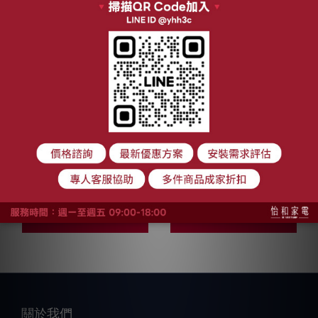
【私訊另享優惠】
【私訊另享優惠】
BOSCH 60cm 4系列
BOSCH 60cm 6系列
獨立式洗碗機 熱能交
獨立式洗碗機 全自動
NT$32,000
NT$36,900
換裝置 5段洗程
智慧偵測 8段洗程
NT$47,000
NT$56,000
SMS4HAW00X
SMS6HAW00X
加入購物車
加入購物車
關於我們