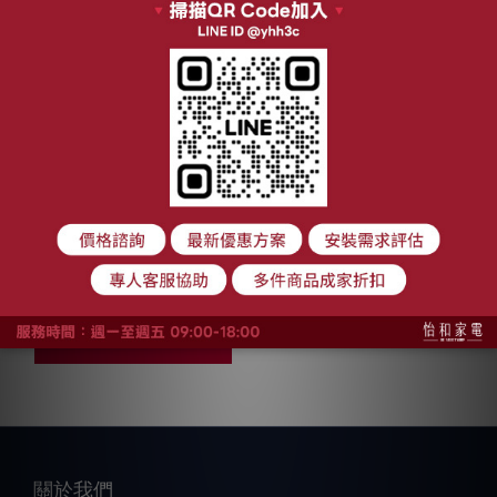
【私訊享優惠】
HITACHI日立 30L 過
熱水蒸氣烘烤微波爐
NT$29,348
MRO-W1000YT 雙
NT$31,900
重感測 健康調理
加入購物車
關於我們