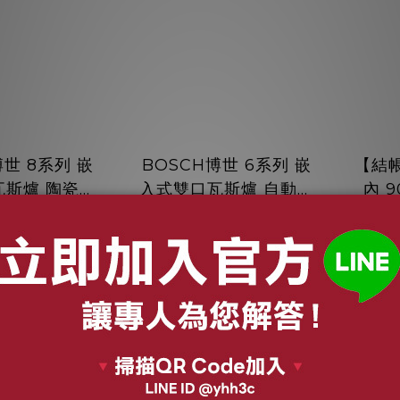
博世 8系列 嵌
BOSCH博世 6系列 嵌
【結帳
瓦斯爐 陶瓷玻
入式雙口瓦斯爐 自動偵
內 
精準火力控制
測熄火安全裝置
倒T
27,000
NT$28,306
A6D71T
PPU7A6B20T
29,000
NT$32,000