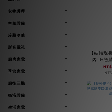
衣物護理
空氣設備
冷藏冷凍
影音電視
【結帳現折】
廚房家電
內 IH
RB-11
NT$
季節家電
SCHO
NT$
廚衛三機
衛浴設備
生活家電