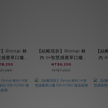
Rinnai 林
【結帳現折】Rinnai 林
【結帳
智慧感應單口爐
內 IH智慧感應單口爐
內 
32H 炊飯功能
RB-H1181S 微晶玻璃 小
RB-
18,200
NT$6,200
TT陶瓷玻璃
空間高實用
21,380
NT$7,200