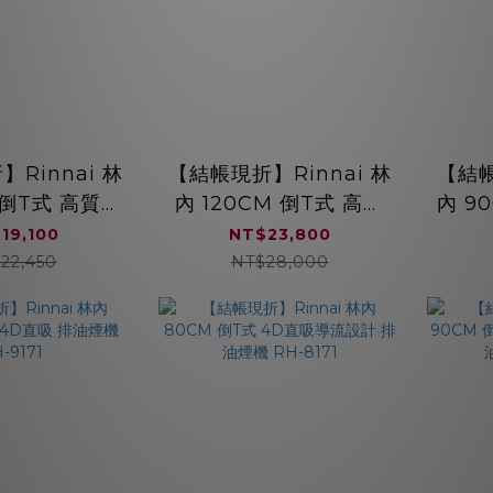
Rinnai 林
【結帳現折】Rinnai 林
【結帳
 倒T式 高質感
內 120CM 倒T式 高質
內 9
排油煙機（銀）
感不銹鋼 排油煙機
不銹
19,100
NT$23,800
-9131
（黑） RH-1231(B)
22,450
NT$28,000