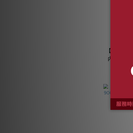
【結帳現折】
內 90C
雙用安裝 
NT$
9
NT