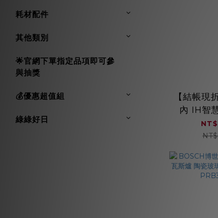
耗材配件
其他類別
🌟官網下單指定品項即可參
與抽獎
【結帳現折】
💰優惠超值組
內 IH
綠綠好日
(縱向) RB
NT$
NT$