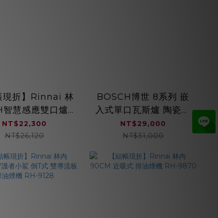
現折】Rinnai 林
BOSCH博世 8系列 嵌
IH智慧感應雙口爐
入式單口瓦斯爐 陶瓷玻
H2280A 微晶玻璃
璃 9段精準火力控制
NT$22,300
NT$29,000
PRA3A6D71T
NT$26,120
NT$31,000