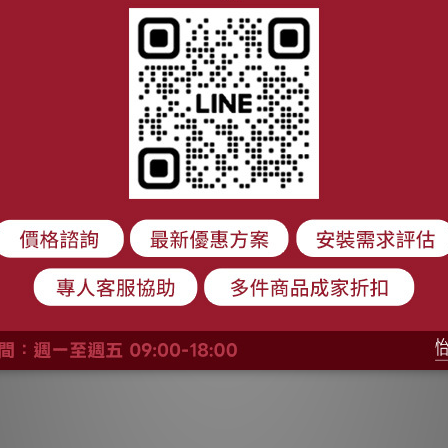
Rinnai 林
【結帳現折】Rinnai 林
【結帳
M 隱藏/全隱藏
內 80CM 隱藏/全隱藏
內 9
排油煙機 RH-
雙用安裝 排油煙機 RH-
降 
9,060
NT$7,300
370
8370
$8,560
NT$8,560