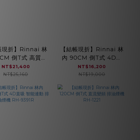
現折】Rinnai 林
【結帳現折】Rinnai 林
0CM 倒T式 高質感
內 90CM 倒T式 4D直
鋼 排油煙機（黑）
吸 導流設計 排油煙機
NT$21,400
NT$16,200
RH-9131(B)
RH-9390
NT$25,160
NT$19,000