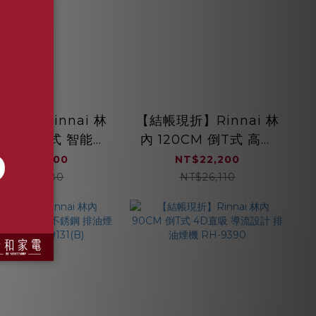
現折】Rinnai 林
【結帳現折】Rinnai 林
0CM 倒T式 智能升
內 120CM 倒T式 高質
導流設計 排油煙機
感不銹鋼 排油煙機
NT$26,600
NT$22,200
RH-9191
（銀） RH-1231
NT$31,180
NT$26,110