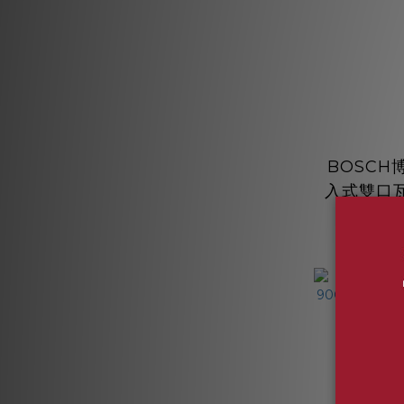
BOSCH
入式雙口
璃 9段
NT$
PRB3
NT$