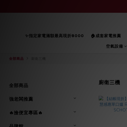
✨指定家電滿額最高現折8000
🏠成套家電推薦
空氣設備
全部商品
廚衛三機
廚衛三機
全部商品
強老闆推薦
🔥撿便宜專區🔥
品牌館