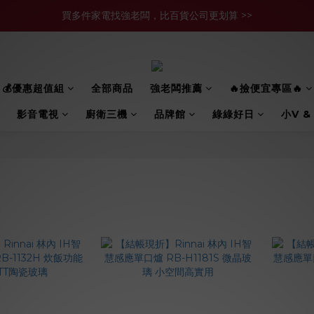
買多件家電找強老闆，比百貨公司更划算 >>
買多件家電找強老闆，比百貨公司更划算 >>
官網現金轉帳優惠 結帳輸【YHH02】再享2%優惠
買多件家電找強老闆，比百貨公司更划算 >>
💰優惠超值組
全部商品
強老闆推薦
🔥撿便宜專區🔥
影音電視
廚衛三機
品牌館
綠綠好日
小V &