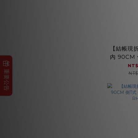
【結帳現折】
內 90CM
不銹鋼 
NT$
重要公告
RH
NT$