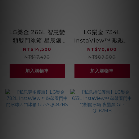
LG樂金 266L 智慧變
LG樂金 734L
頻雙門冰箱 星辰銀
InstaView™ 敲敲看
GN-L266SVN
門中門冰球對開冰箱
NT$14,500
NT$70,800
星光銀 GR-
NT$17,490
NT$89,900
QPLC82SS
加入購物車
加入購物車