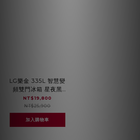
LG樂金 335L 智慧變
頻雙門冰箱 星夜黑
GN-L332BS
NT$19,800
NT$25,900
加入購物車