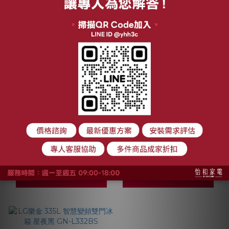
LG樂金 525L 智慧變
【最後出清】LG樂金
頻雙門冰箱 鏡面曜石
610L 智慧變頻四門對
黑 GN-HL567GBN
開冰箱 GR-BLF61BE
NT$23,500
NT$64,900
NT$29,900
NT$89,900
加入購物車
加入購物車