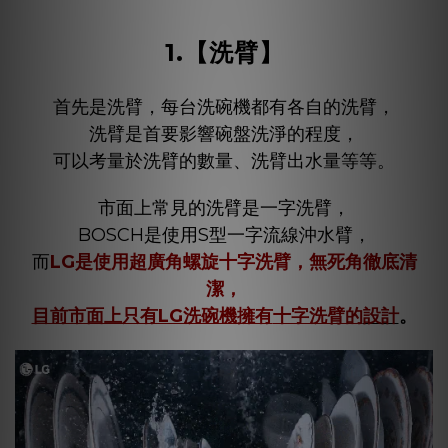
1.【
洗臂
】
首先是洗臂，每台洗碗機都有各自的洗臂，
洗臂是首要影響碗盤洗淨的程度，
可以考量於洗臂的數量、洗臂出水量等等。
市面上常見的洗臂是一字洗臂，
BOSCH是使用S型一字流線沖水臂，
而
LG是使用超廣角螺旋十字洗臂，無死角徹底清
潔，
目前市面上只有LG洗碗機擁有
十字洗臂的
設計
。