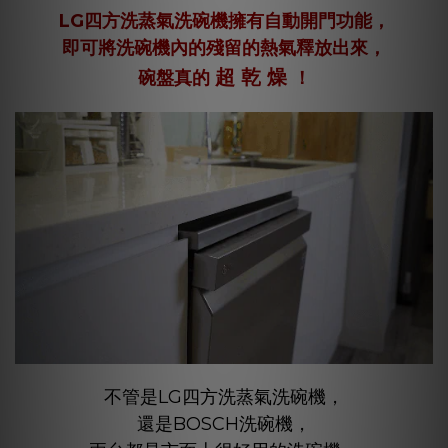
LG四方洗蒸氣洗碗機擁有自動開門功能，
即可將洗碗機內的殘留的熱氣釋放出來，
超 乾 燥
碗盤真的
！
不管是LG四方洗蒸氣洗碗機，
還是BOSCH洗碗機，