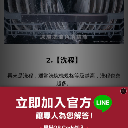
2.
【
洗程
】
再來是洗程，通常洗碗機規格等級越高，洗程也會
越多。
BOSCH的6系列擁有五個洗程，
8個洗程
而
LG四方洗蒸氣洗碗機共有
。
明顯了解BOSCH 6系列的洗碗機與LG洗碗機是不
同等級的規格，