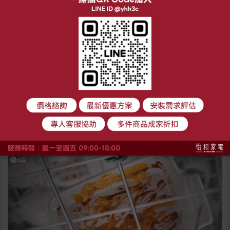
而BOSCH 8系列與LG洗碗機的規格等級較相近，
但
BOSCH 6系列約為四萬左右，
BOSCH 8系列則要78萬左右，價差近三萬元….
因此
你的預算如果是6萬元的話，
LG四方洗蒸氣洗碗機會是你的首選！
洗程的部分，特別想介紹兩項功能，
一是
LG獨家功能蒸氣亮潔科技
，
先用蒸氣軟化油漬和髒汙，
再用洗臂沖洗，蒸洗合一碗盤更乾淨！