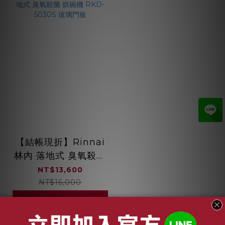
【結帳現折】Rinnai
林內 落地式 臭氧殺菌
烘碗機 RKD-5030S
NT$13,600
玻璃門板
NT$16,000
加入購物車