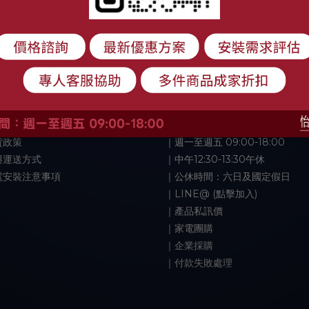
服務
聯絡我們
須知
《線上真人客服》
貨政策
｜週一至週五 09:00-18:00
與運送方式
｜中午12:30-13:30午休
電安裝注意事項
｜公休時間：六日及國定假日
｜LINE@ (點擊加入)
｜產品私訊價
｜家電團購
｜企業採購
｜付款失敗處理