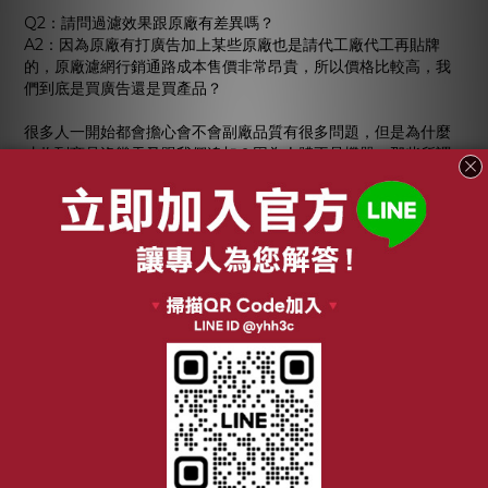
Q2：請問過濾效果跟原廠有差異嗎？
A2：因為原廠有打廣告加上某些原廠也是請代工廠代工再貼牌
的，原廠濾網行銷通路成本售價非常昂貴，所以價格比較高，我
們到底是買廣告還是買產品？
很多人一開始都會擔心會不會副廠品質有很多問題，但是為什麼
才收到商品沒幾天又跟我們追加？因為人體不是機器，那些所謂
0.01%的差異人體根本無法感受差異，那為何要花大把的鈔票去
買原廠貨？
我們商品品質好，而且只要原廠一半左右的經費就可以入手，所
以很多客戶一直幫我們介紹客人，這也是為什麼我們可以一直賣
下去的原因。因為我們只賣好產品，我們想的是長遠的品牌價
值。如果人體使用上無法感覺差異，其實副廠反而是比較好的選
擇喔！
Q3：為什麼要不惜成本選擇低壓損濾紙？
A3：一分錢一分貨，低壓損HEPA是選購濾網材料很重要的一個
指標，低壓損能有效延長清淨機的壽命！
我們使用最新型H13等級漸進式玻璃纖維濾紙，在壓損的表現上比