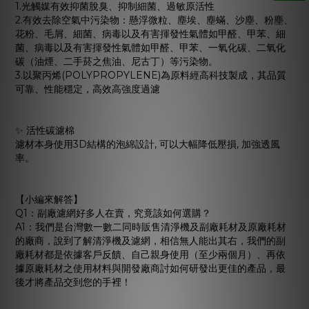
1.光觸媒有效抑菌脫臭、抑制細菌、過敏原活性
2.有效去除空氣中污染物：懸浮微粒、塵埃、塵蟎、沙塵、粉塵、
花粉、毛屑、細菌、病毒以及有害揮發性氣體如甲醛、甲苯、細
菌、病毒以及有害揮發性氣體如甲醛、甲苯、一氧化碳、二氧化
碳（油煙、二手菸之焦油、尼古丁）等污染物。
3.以聚丙烯(POLYPROPYLENE)為原料經高科技製成，其品質
可靠、性能穩定，高效高強度過濾
✨ 活性碳濾棉
濾材本身使用3D結構的泡綿設計, 可以大幅降低壓損, 加強透風
率。
【小編來解答】
Q1：副廠濾網好多人在賣，究竟該如何選購？
A1：我們是台灣數一數二同時販售清淨機及副廠耗材及原廠耗材
的廠商，說到了解清淨機及濾網，相信無人能出其右，我們的副
廠耗材都是依據客戶反饋、自己親身使用（至少兩個月）、再依
據原廠耗材之使用材料與開發廠商討如何研發出更佳的產品，最
後才將產品交到您的手裡！