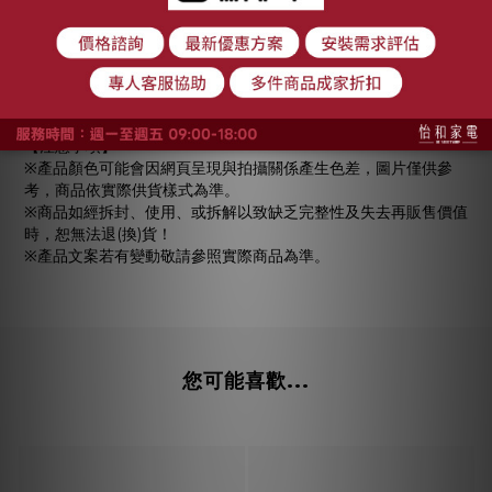
一般舊型的少30%至50%，我們的融噴技術跟3M是同等級的，
使用上壽命長且濾淨效果更好，雖然這些客人從外觀無法看出
來，但是我們還是堅持使用好材料，以更實惠的價格提供給您，
您可以參考看看。
【注意事項】
※產品顏色可能會因網頁呈現與拍攝關係產生色差，圖片僅供參
考，商品依實際供貨樣式為準。
※商品如經拆封、使用、或拆解以致缺乏完整性及失去再販售價值
時，恕無法退(換)貨！
※產品文案若有變動敬請參照實際商品為準。
您可能喜歡...