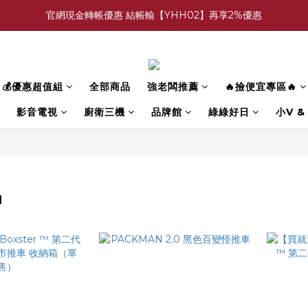
官網現金轉帳優惠 結帳輸【YHH02】再享2%優惠
買多件家電找強老闆，比百貨公司更划算 >>
買多件家電找強老闆，比百貨公司更划算 >>
💰優惠超值組
全部商品
強老闆推薦
🔥撿便宜專區🔥
影音電視
廚衛三機
品牌館
綠綠好日
小V &
N