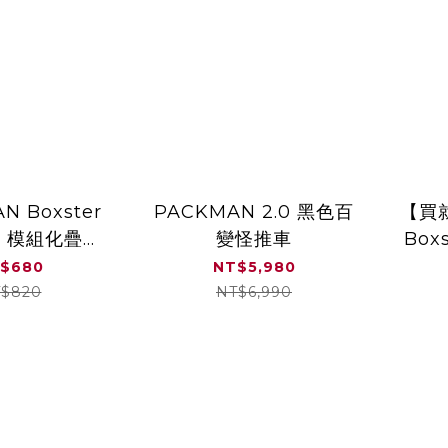
N Boxster
PACKMAN 2.0 黑色百
【買
代 模組化疊高
變怪推車
Box
 收納箱（單
組
$680
NT$5,980
售）
$820
NT$6,990